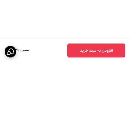
خدمتتون ارسال میشه بدون سود و کارمزد و
هزینه اضافی خریدتون ارسال میشه.
4,300,000
افزودن به سبد خرید
برگشت به بالا