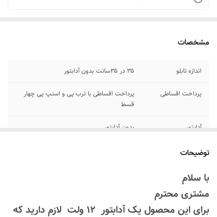
مشخصات
اندازه تابلو
۳۵ در ۳۵سانت بدون آدابتور
پرداخت اقساطی
پرداخت اقساطی با ترب پی و اسنپ پی چهار
قسط
آدابتور
بدون آدابتور
اقلام همراه
بهمراه پولک و سیم /بدون آدابتور
توضیحات
روش نصب کردن
با استفاده از پولک سیم و چسب ۱۲۳ به شیشه
با سلام
متصل میکنه
مشتری محترم
جنس نور
نئون ۱۲ ولت درجه یک پر نور
برای این محصول یک آدابتور 12 ولت لازم دارید که