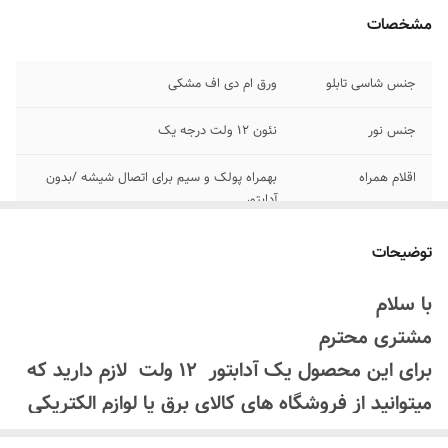
مشخصات
جنس شاسی تابلو
ورق ام دی اف مشکی
جنس نور
نئون ۱۲ ولت درجه یک
اقلام همراه
بهمراه پولک و سیم برای اتصال شیشه /بدون
آدابتور
روش نصب کردن
با پولک و سیم و چسب ۱۲۳تابلو رو نصب کنید
توضیحات
پرداخت اقساطی
۴ قسط ترب پی و اسنپ پی
با سلام
مشتری محترم
مناسب
کافه کافی شاپ رستوران سوپر مارکت قهوه
فروشی کافه قهوه
برای این محصول یک آدابتور 12 ولت لازم دارید که
میتوانید از فروشگاه های کالای برق یا لوازم الکتریکی
تهیه کنید