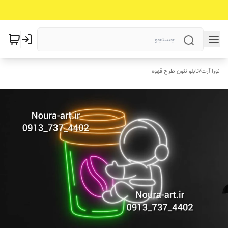
نورا آرت
/
تابلو نئون طرح قهوه