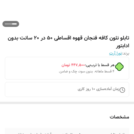
تابلو نئون کافه فنجان قهوه اقساطی 50 در 20 سانت بدون
ادابتور
برند:
نورا آرت
هر قسط با ترب‌پی:
۴۴۷٬۵۰۰
تومان
۴ قسط ماهانه. بدون سود، چک و ضامن.
زمان آماده‌سازی
10
روز کاری
مشخصات