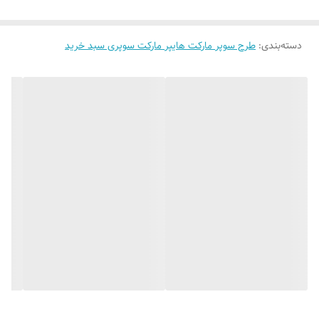
با سلام
دسته‌بندی
:
طرح سوپر مارکت هایپر مارکت سوپری سبد خرید
مشتری محترم
برای این محصول یک آدابتور 12 ولت
لازم دارید که مشخصات دقیق آن
داخل برگه راهنما همراه تابلو قید شده
است که میتوانید آدابتور را از فروشگاه
های کالای برق یا لوازم الکتریکی تهیه
کنید
برق تابلو نئون 12 ولت است باید برای
روشن شدن از آدابتور 12 ولت استفاده