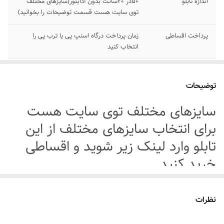
اندازه تابلو
50در 20سانت بدون آدابتور(سایزهای مختلف
توی سایت هست قسمت توضیحات را بخوانید)
پرداخت اقساطی
زمان پرداخت درگاه اسنپ پی یا ترب پی را
انتخاب کنید
جنس تابلو
نئون درجه یک۱۲ ولت
توضیحات
اقلام همراه
بهمراه پولک و سیم برای نصب /بدون آدابتور
سایزهای مختلف توی سایت هست
آموزش نصب کردن
بعد از ثبت سفارش ایتا پیام بدید تا فیلم های
برای انتخاب سایزهای مختلف از این
آموزش نصب رو براتون ارسال کنیم
۰۹۱۳۷۳۷۴۴۰۲
تابلو وارد لینک زیر شوید و اقساطی
خرید کنید
جنس شاسی تابلو
ام دی اف مشکی
روش نصب کردن
با پولک سیم و چسب ۱۲۳ روی شیشه یا دیوار
لینک انتخاب سایزبندی مختلف این
متصل میکنید
نظرات
تابلو با آدابتور و بدون آدابتور
قابلیت نصب
روی شیشه کانتر دیوار فضای داخلی و ...