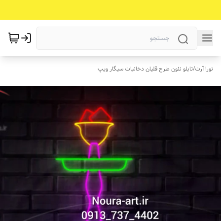
نورا آرت
/
تابلو نئون طرح قلیان دخانیات سیگار ویپ