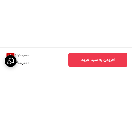
4,700,000
8
%
افزودن به سبد خرید
4,300,000
برگشت به بالا