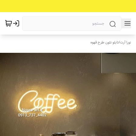
نورا آرت
/
تابلو نئون طرح قهوه