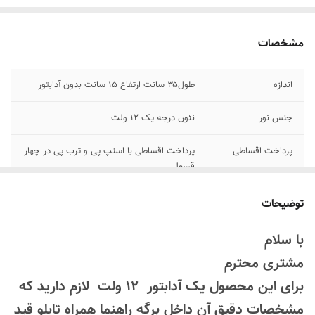
مشخصات
اندازه
طول۳۵ سانت ارتفاع ۱۵ سانت بدون آدابتور
جنس نور
نئون درجه یک 12 ولت
پرداخت اقساطی
پرداخت اقساطی با اسنپ پی و ترب پی در چهار
قسط
اقلام همراه
بهمراه پولک و سیم برای نصب/ بدون آدابتور/
توضیحات
برگه اهنما
با سلام
مناسب
روی شیشه و فضای داخلی کافه رستوران و....
مشتری محترم
آدابتور
بدون آدابتور
برای این محصول یک آدابتور 12 ولت لازم دارید که
مشخصات دقیق آن داخل برگه راهنما همراه تابلو قید