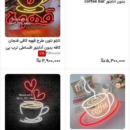
بدون آدابتور coffee bar
تابلو نئون طرح قهوه کافی فنجان
کافه بدون آدابتور اقساطی ترب پی
4,200,000
7
%
اسنپ پی
3,900,000
5,300,000