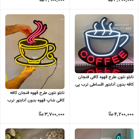
تابلو نئون طرح قهوه کافی فنجان
کافه بدون آدابتور اقساطی ترب پی
اسنپ پی
تابلو نئون طرح قهوه فنجان کافه
کافی شاپ قهوه بدون آدابتور ترب
پی اسنپ پی
3,700,000
4,200,000