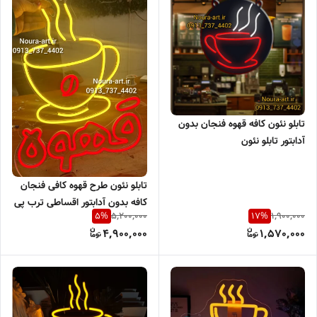
تابلو نئون کافه قهوه فنجان بدون
آدابتور تابلو نئون
تابلو نئون طرح قهوه کافی فنجان
کافه بدون آدابتور اقساطی ترب پی
5,200,000
1,900,000
5
%
17
%
اسنپ پی
4,900,000
1,570,000