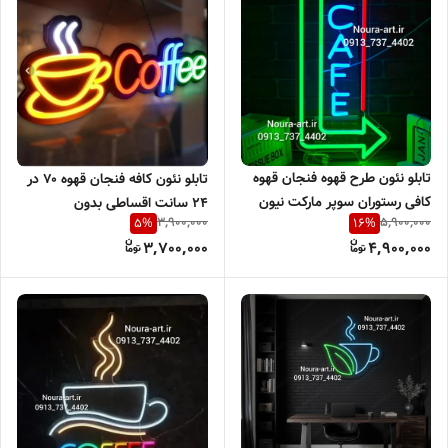
تابلو نئون طرح قهوه فنجان قهوه
تابلو نئون کافه فنجان قهوه ۷۰ در
کافی رستوران سوپر مارکت نیون
۲۴ سانت اقساطی بدون
3,900,000
5,900,000
5
%
16
%
تابلو نعون فنجان بدون آدابتور
آدابتور(هدیه خرید نقدی)
3,700,000
4,900,000