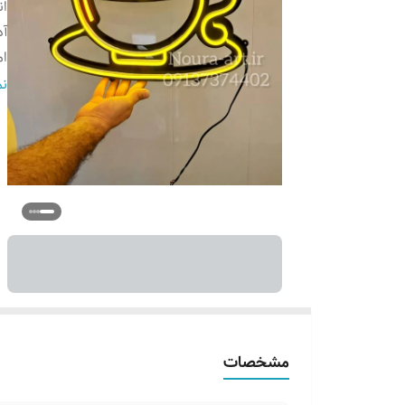
ان
آد
ا
ج
نم
اق
ر
ک
م
مشخصات