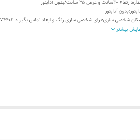
دازه
:
ارتفاع ۴۰سانت و عرض ۳۵ سانت/بدون آدابتور
ابتور
:
بدون آدابتور
مکان شخصی سازی
:
برای شخصی سازی رنگ و ابعاد تماس بگیرید ۰۹۱۳۷۳۷۴۴۰۲
نس نور
:
نئون درجه یک 12 ولت
ایش بیشتر
لام همراه
:
بهمراه پولک و سیم برای نصب/بدون آدابتور/برگه راهنما
وش نصب
با سیم پولک و چسب 123 روی شیشه یا کانتر متصل م
ردن
:
آدابتور رو به برق میزنید
ناسب
:
شیشه و فضای داخلی کافه رستوران و....