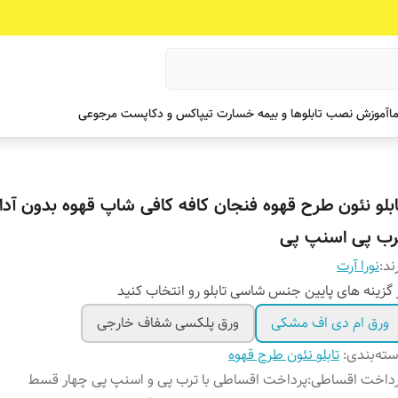
ما
آموزش نصب تابلوها و بیمه خسارت تیپاکس و دکاپست مرجوعی
ابلو نئون طرح قهوه فنجان کافه کافی شاپ قهوه بدون آداب
رب پی اسنپ پی
ند:
نورا آرت
 گزینه های پایین جنس شاسی تابلو رو انتخاب کنید
ورق ام دی اف مشکی
ورق پلکسی شفاف خارجی
ته‌بندی
:
تابلو نئون طرح قهوه
رداخت اقساطی
:
پرداخت اقساطی با ترب پی و اسنپ پی چهار قسط