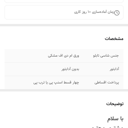
زمان آماده‌سازی
10
روز کاری
مشخصات
جنس شاسی تابلو
ورق ام دی اف مشکی
آدابتور
بدون آدابتور
پرداخت اقساطی
چهار قسط اسنپ پی یا ترب پی
جنس نور
نئون ۱۲ ولت درجه یک
توضیحات
روش نصب کردن
با سیم و پولک و چسب۱۲۳ روی شیشه متصل
کنید
با سلام