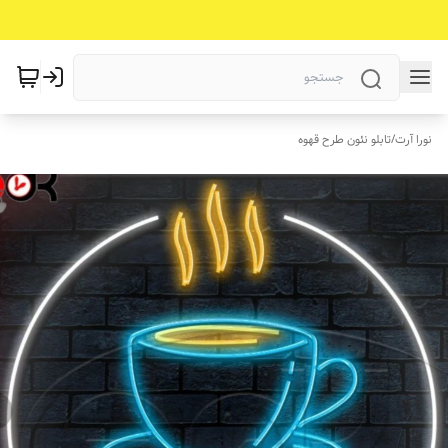
نورا آرت
/
تابلو نئون طرح قهوه