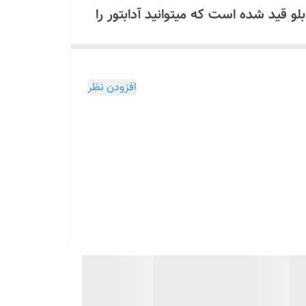
همراه تابلو قید شده است که میتوانید آدابتور را
ولت استفاده کنید که مشخصات آن داخل برگه راهنما موجود است اگر
افزودن نظر
لو ارسال میگردد برای دریافت لینک
1 ولت استفاده کنید که مشخصات و روش نصب آن داخل برگه راهنما موجود
اشید!
ل
میسوزد
تمام این توضیحات داخل برگه