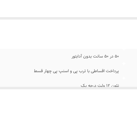
۵۰ در ۵۰ سانت بدون آدابتور
پرداخت اقساطی با ترب پی و اسنپ پی چهار قسط
نئون ۱۲ ولت درجه یک
بهمراه پولک و سیم برای نصب /بدون آدابتور/برگه راهنما
شیشه روی کانتر فروش روی دیوار فضای داخلی و ...
تماس بگیرید ۰۹۱۳۷۳۷۴۴۰۲