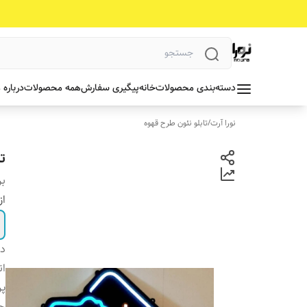
دسته‌بندی محصولات
خانه
پیگیری سفارش
همه محصولات
درباره 
نورا آرت
/
تابلو نئون طرح قهوه
ت
بر
از
دس
ان
پ
ج