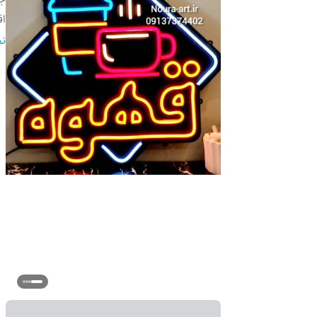
اق
م
نم
ا
آد