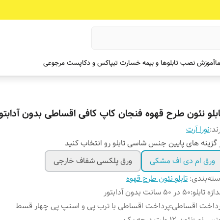
ما
آموزش نصب تابلوها و بیمه خسارت تیپاکس و دکاپست مرجوعی
ابلو نئون طرح قهوه فنجان کاپ کافی اقساطی بدون آدابتو
ند:
نورا آرت
 گزینه های پایین جنس شاسی تابلو رو انتخاب کنید
ورق ام دی اف مشکی
ورق پلکسی شفاف خارجی
ته‌بندی
:
تابلو نئون طرح قهوه
دازه تابلو
:
۵۰ در ۵۰ سانت بدون آدابتور
رداخت اقساطی
:
پرداخت اقساطی با ترب پی و اسنپ پی چهار قسط
نس نور
:
نئون ۱۲ ولت درجه یک