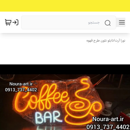
نورا آرت
/
تابلو نئون طرح قهوه