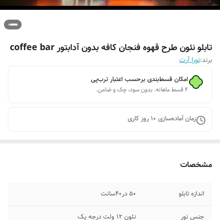
تابلو نئون طرح قهوه فنجان کافه بدون آدابتور coffee bar
برند:
نورا آرت
امکان قسط‌بندی برحسب اعتبار ترب‌پی
۴ قسط ماهانه. بدون سود، چک و ضامن.
زمان آماده‌سازی
10
روز کاری
مشخصات
اندازه تابلو
۵۰ در۴۰سانت
جنس نور
نئون ۱۲ ولت درجه یک