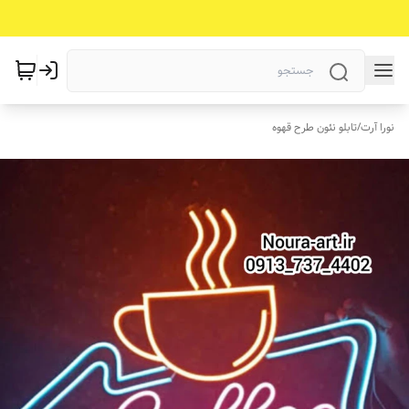
نورا آرت
/
تابلو نئون طرح قهوه