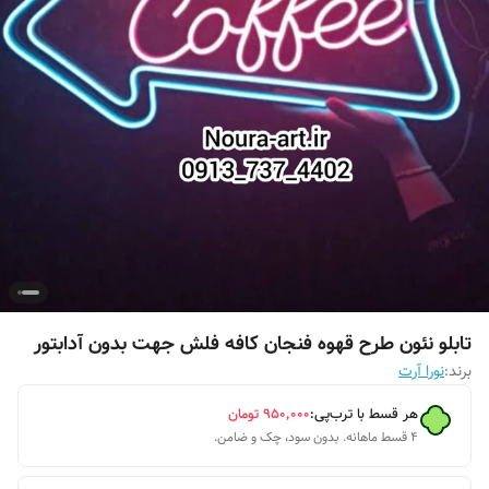
تابلو نئون طرح قهوه فنجان کافه فلش جهت بدون آدابتور
برند:
نورا آرت
هر قسط با ترب‌پی:
۹۵۰٬۰۰۰
تومان
۴ قسط ماهانه. بدون سود، چک و ضامن.