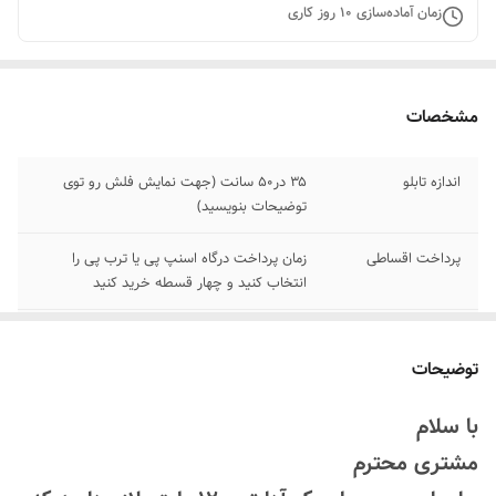
زمان آماده‌سازی
10
روز کاری
مشخصات
اندازه تابلو
۳۵ در50 سانت (جهت نمایش فلش رو توی
توضیحات بنویسید)
پرداخت اقساطی
زمان پرداخت درگاه اسنپ پی یا ترب پی را
انتخاب کنید و چهار قسطه خرید کنید
جنس نور
نئون ۱۲ ولت درجه یک
توضیحات
اقلام همراه
بهمراه پولک و سیم/بدون آدابتور
با سلام
امکان شخصی سازی
بعد از ثبت سفارش تماس بگیرید
مشتری محترم
۰۹۱۳۷۳۷۴۴۰۲