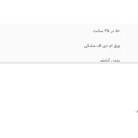
۵۰ در ۳۵ سانت
ورق ام دی اف مشکی
بدون آدابتور
زمان پرداخت درگاه اسنپ پی یا ترب پی را انتخاب کنید و چهار قسطه خر
نئون درجه یک ۱۲ ولت
بهمراه پولک و سیم برای نصب کردن /بدون آدابتور/برگه راهنمای نصب
.
بعد از ثبت سفارش تماس بگیرید ۰۹۱۳۷۳۷۴۴۰۲
با پولک سیم و چسب ۱۲۳ روی شیشه یا دیوار متصل میکنید