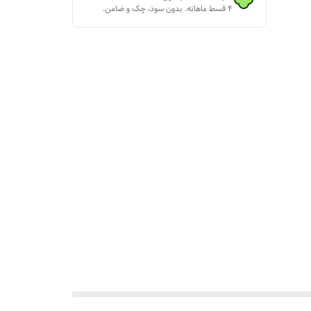
۴ قسط ماهانه. بدون سود، چک و ضامن.
مای نصب
و براتون