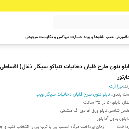
ما
آموزش نصب تابلوها و بیمه خسارت تیپاکس و دکاپست مرجوعی
ابلو نئون طرح قلیان دخانیات تنباکو سیگار ذغال( اقساطی
ابتور
ند:
نورا آرت
ته‌بندی
:
تابلو نئون طرح قلیان دخانیات سیگار ویپ
دازه تابلو
:
۵۰ در ۳۵ سانت
س شاسی تابلو
:
ورق ام دی اف مشکی
ابتور
:
بدون آدابتور
رداخت
زمان پرداخت درگاه اسنپ پی یا ترب پی را انتخاب کنید و 