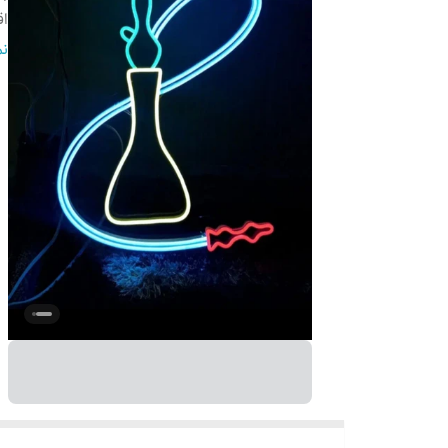
ا
ج
نم
اق
ام
ر
آ
ک
ق
شم