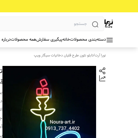
دسته‌بندی محصولات
خانه
پیگیری سفارش
همه محصولات
درباره 
نورا آرت
/
تابلو نئون طرح قلیان دخانیات سیگار ویپ
ت
آد
بر
دس
ان
جن
آد
پ