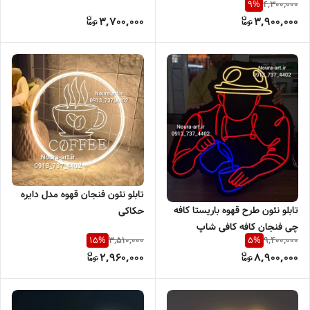
4,300,000
9
%
آدابتور
3,700,000
3,900,000
تابلو نئون فنجان قهوه مدل دایره
تابلو نئون طرح قهوه باریستا کافه
حکاکی
چی فنجان کافه کافی شاپ
3,510,000
9,400,000
15
%
5
%
اقساطی بدون آدابتور
2,960,000
8,900,000