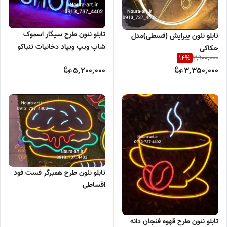
تابلو نئون طرح سیگار اسموک
تابلو نئون پیرایش (قسطی)مدل
شاپ ویپ ویپاد دخانیات تنباکو
حکاکی
3,900,000
14
%
سیگار ذغال( اقساطی) بدون
5,200,000
3,350,000
آدابتور
تابلو نئون طرح همبرگر فست فود
اقساطی
تابلو نئون طرح قهوه فنجان دانه