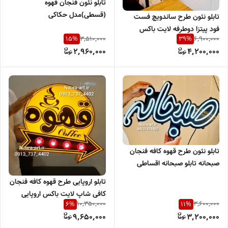
تابلو نئون فنجان قهوه
(قسطی)مدل حکاکی
تابلو نئون طرح ساندویچ فست
فود پیتزا دوطرفه لایت باکس
3,510,000
6,900,000
15
%
39
%
اقساطی
2,960,000
4,200,000
تابلو نئون طرح قهوه کافه فنجان
صبحانه تابلو صبحانه اقساطی
بدون آدابتور
تابلو اروپایی طرح قهوه کافه فنجان
کافی شاپ لایت باکس اروپایی
10,350,000
3,600,000
6
%
11
%
چنلیوم ضد آب اقساطی
9,650,000
3,200,000