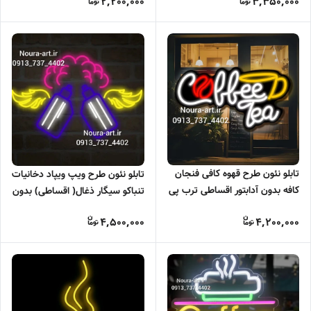
2,200,000
3,350,000
تابلو نئون طرح قهوه کافی فنجان
تابلو نئون طرح ویپ ویپاد دخانیات
کافه بدون آدابتور اقساطی ترب پی
تنباکو سیگار ذغال( اقساطی) بدون
اسنپ پی
آدابتور
4,500,000
4,200,000