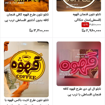
تابلو نئون فنجان قهوه
تابلو نئون طرح قهوه کافی فنجان
(قسطی)مدل حکاکی
کافه بدون آدابتور اقساطی ترب پی
3,510,000
15
%
اسنپ پی
3,300,000
2,960,000
تابلو ال ای دی طرح قهوه کافه
فنجان اقساطی با ترب پی
تابلو نئون طرح لایت باکس قهوه با