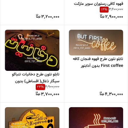
قهوه کافی رستوران سوپر مارکت
3,400,000
14
%
تابلو نعون فنجان بدون آدابتور
3,200,000
2,900,000
تابلو نئون طرح قهوه فنجان کافه
First coffee بدون آدابتور
تابلو نئون طرح دخانیات تنباکو
سیگار ذغال( اقساطی) بدون
4,900,000
24
%
آدابتور
3,700,000
4,300,000