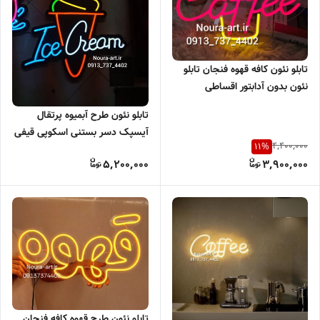
تابلو نئون کافه قهوه فنجان تابلو
نئون بدون آدابتور اقساطی
تابلو نئون طرح آبمیوه پرتقال
آیسپک دسر بستنی اسکوپی قیفی
4,400,000
11
%
نوشیدنی وافل کیک اقساطی ترب
5,200,000
3,900,000
پی اسنپ پی
تابلو نئون طرح قهوه کافه فنجان