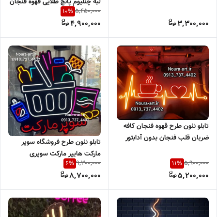
لبه چنلیوم پانچ طلایی قهوه فنجان
5,450,000
10
%
کافه کافی شاپ اقساطی
4,900,000
3,300,000
تابلو نئون طرح قهوه فنجان کافه
ضربان قلب فنجان بدون آدابتور
تابلو نئون طرح فروشگاه سوپر
مارکت هایپر مارکت سوپری
9,300,000
5,900,000
6
%
11
%
فروشگاه ارزانسرا اقساطی
8,700,000
5,200,000