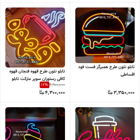
تابلو نئون طرح همبرگر فست فود
تابلو نئون طرح قهوه فنجان قهوه
اقساطی
کافی رستوران سوپر مارکت تابلو
4,900,000
12
%
نعون فنجان بدون آدابتور
4,300,000
3,350,000