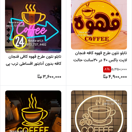
تابلو نئون طرح قهوه کافه فنجان
تابلو نئون طرح قهوه کافی فنجان
لایت باکس ۴۰ در ۳۰سانت حالت
کافه بدون آدابتور اقساطی ترب پی
پانچ الماسی اقساطی
5,350,000
8
%
اسنپ پی
3,600,000
4,900,000