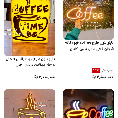
تابلو نئون طرح coffee قهوه کافه
فنجان کافی شاپ بدون آدابتور
اقساطی
تابلو نئون طرح لایت باکس فنجان
coffee time فنجان کافی
2,900,000
13
%
اقساطی
3,000,000
2,500,000