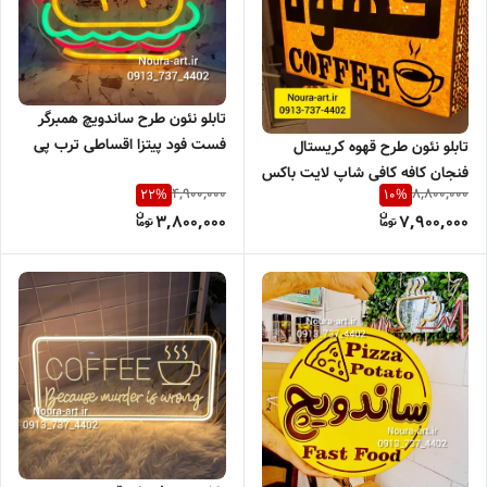
تابلو نئون طرح ساندویچ همبرگر
فست فود پیتزا اقساطی ترب پی
تابلو نئون طرح قهوه کریستال
اسنپ پی
فنجان کافه کافی شاپ لایت باکس
4,900,000
8,800,000
22
%
10
%
قهوه ضد آب اقساطی
3,800,000
7,900,000