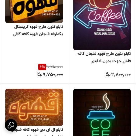
تابلو نئون طرح قهوه کریستال
یکطرفه فنجان قهوه کافه کافی
شاپ لایت باکس ضد آب قهوه
فنجان اسپرسو یکطرفه اقساطی
تابلو نئون طرح قهوه فنجان کافه
ترب پی
فلش جهت بدون آدابتور
10,250,000
4
%
9,750,000
3,800,000
تابلو ال ای دی قهوه کافه فنجان