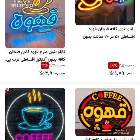
تابلو نئون کافه فنجان قهوه
اقساطی 50 در 20 سانت بدون
ادابتور
تابلو نئون طرح قهوه کافی فنجان
کافه بدون آدابتور اقساطی ترب پی
4,300,000
2,500,000
9
%
28
%
اسنپ پی
3,900,000
1,790,000