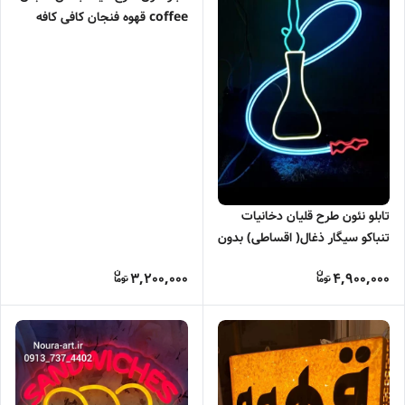
coffee قهوه فنجان کافی کافه
تابلو نئون طرح قلیان دخانیات
تنباکو سیگار ذغال( اقساطی) بدون
آدابتور
3,200,000
4,900,000