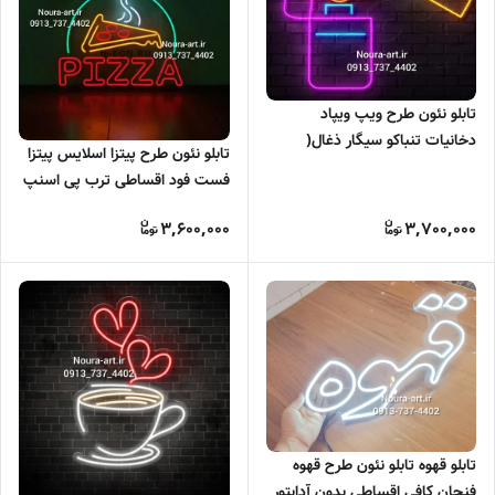
تابلو نئون طرح ویپ ویپاد
دخانیات تنباکو سیگار ذغال(
تابلو نئون طرح پیتزا اسلایس پیتزا
اقساطی) بدون آدابتور
فست فود اقساطی ترب پی اسنپ
پی
3,600,000
3,700,000
تابلو قهوه تابلو نئون طرح قهوه
فنجان کافی اقساطی بدون آدابتور