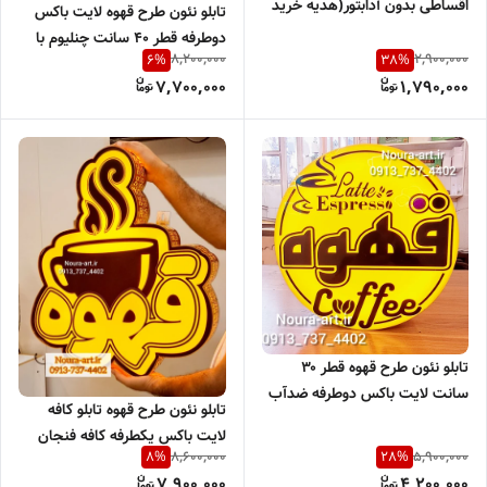
اقساطی بدون آدابتور(هدیه خرید
تابلو نئون طرح قهوه لایت باکس
نقدی)
دوطرفه قطر ۴۰ سانت چنلیوم با
8,200,000
2,900,000
6
%
38
%
لبه ساده طلایی لایت باکس قهوه
7,700,000
1,790,000
فنجان ضد آب کافی اقساطی
تابلو نئون طرح قهوه قطر ۳۰
سانت لایت باکس دوطرفه ضدآب
تابلو نئون طرح قهوه تابلو کافه
قهوه فنجان کافی اقساطی
لایت باکس یکطرفه کافه فنجان
8,600,000
5,900,000
8
%
28
%
کافی شاپ کاپ اقساطی با ترب
7,900,000
4,200,000