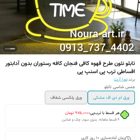
تابلو نئون طرح قهوه کافی فنجان کافه رستوران بدون آدابتور
اقساطی ترب پی اسنپ پی
برند:
نورا آرت
جنس شاسی تابلو
ورق ام دی اف مشکی
ورق پلکسی شفاف
هر قسط با ترب‌پی:
۹۷۵٬۰۰۰
تومان
۴ قسط ماهانه. بدون سود، چک و ضامن.
زمان آماده‌سازی
10
روز کاری