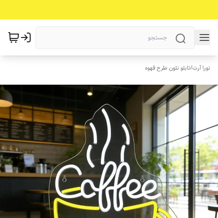
نورا آرت
/
تابلو نئون طرح قهوه