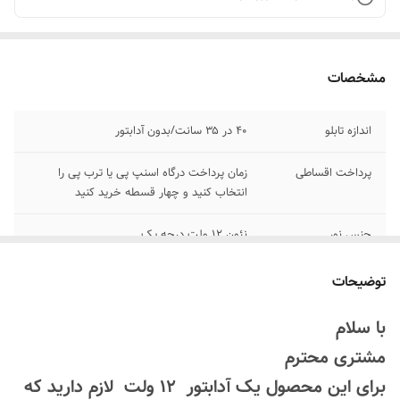
مشخصات
اندازه تابلو
۴۰ در ۳۵ سانت/بدون آدابتور
پرداخت اقساطی
زمان پرداخت درگاه اسنپ پی یا ترب پی را
انتخاب کنید و چهار قسطه خرید کنید
جنس نور
نئون ۱۲ ولت درجه یک
اقلام همراه
بهمراه پولک و سیم/بدون آدابتور
توضیحات
امکان شخصی سازی
بعد از ثبت سفارش تماس بگیرید
با سلام
۰۹۱۳۷۳۷۴۴۰۲
مشتری محترم
قابلیت نصب
روی شیشه کانتر دیوار فضای داخلی و ...
برای این محصول یک آدابتور 12 ولت لازم دارید که