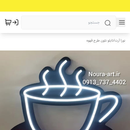
نورا آرت
/
تابلو نئون طرح قهوه