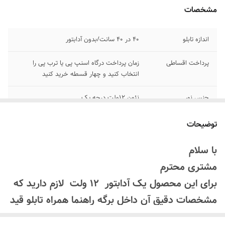
مشخصات
اندازه تابلو
۴۰ در ۴۰ سانت/بدون آدابتور
پرداخت اقساطی
زمان پرداخت درگاه اسنپ پی یا ترب پی را
انتخاب کنید و چهار قسطه خرید کنید
جنس نور
نئون ۱۲ولت درجه یک
اقلام همراه
بهمراه پولک و سیم/بدون آدابتور
توضیحات
امکان شخصی سازی
بعد از ثبت سفارش تماس بگیرید
با سلام
۰۹۱۳۷۳۷۴۴۰۲
مشتری محترم
روش نصب کردن
با پولک سیم و چسب ۱۲۳ روی شیشه یا دیوار
برای این محصول یک آدابتور 12 ولت لازم دارید که
متصل میکنید
مشخصات دقیق آن داخل برگه راهنما همراه تابلو قید
قابلیت نصب
روی شیشه کانتر دیوار فضای داخلی و ...
شده است که میتوانید آدابتور را از فروشگاه های