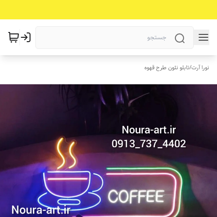
نورا آرت
/
تابلو نئون طرح قهوه