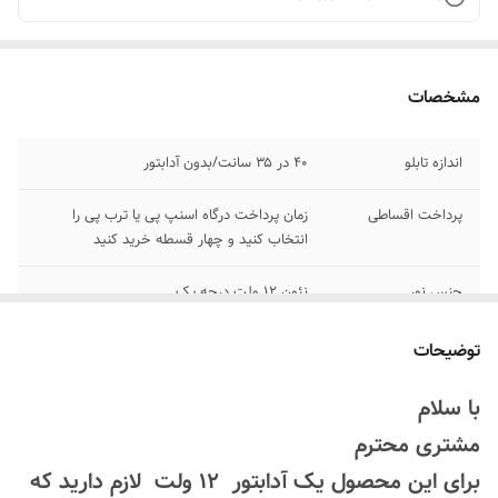
مشخصات
اندازه تابلو
۴۰ در ۳۵ سانت/بدون آدابتور
پرداخت اقساطی
زمان پرداخت درگاه اسنپ پی یا ترب پی را
انتخاب کنید و چهار قسطه خرید کنید
جنس نور
نئون ۱۲ ولت درجه یک
اقلام همراه
بهمراه پولک و سیم/ بدون آدابتور
توضیحات
امکان شخصی سازی
بعد از ثبت سفارش تماس بگیرید
با سلام
۰۹۱۳۷۳۷۴۴۰۲
مشتری محترم
روش نصب کردن
با پولک سیم و چسب ۱۲۳ روی شیشه یا دیوار
برای این محصول یک آدابتور 12 ولت لازم دارید که
متصل میکنید