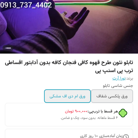
تابلو نئون طرح قهوه کافی فنجان کافه بدون آدابتور اقساطی
ترب پی اسنپ پی
برند:
نورا آرت
جنس شاسی تابلو
ورق پلکسی شفاف
ورق ام دی اف مشکی
هر قسط با ترب‌پی:
۹۰۰٬۰۰۰
تومان
۴ قسط ماهانه. بدون سود، چک و ضامن.
زمان آماده‌سازی
10
روز کاری