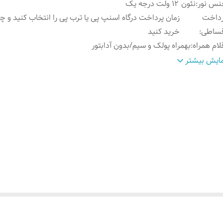
نس نور
:
نئون ۱۲ ولت درجه یک
رداخت
زمان پرداخت درگاه اسنپ پی یا ترب پی را انتخاب کنید و 
قساطی
:
خرید کنید
لام همراه
:
بهمراه پولک و سیم/بدون آدابتور
وش نصب کردن
:
با پولک سیم و چسب ۱۲۳ روی شیشه یا دیوار متصل میکنید
ایش بیشتر
ابلیت نصب
:
روی شیشه کانتر دیوار فضای داخلی و ...
اره تماس مشاوره
:
۰۹۱۳۷۳۷۴۴۰۲
موزش نصب
بعد از ثبت سفارش ایتا پیام بدید تا فیلم های آموزش نصب ر
ردن
:
ارسال کیم ۰۹۱۳۷۳۷۴۴۰۲
ابتور
:
بدون آدابتور