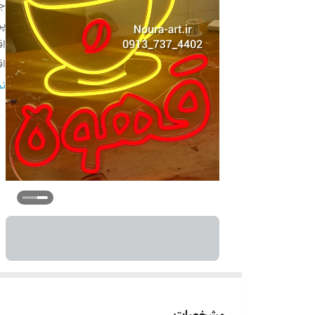
ج
پ
ا
اق
ر
نم
ق
شم
آ
ک
آد
مشخصات