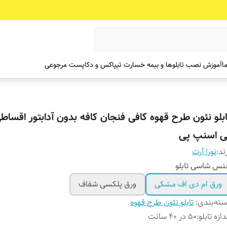
ما
آموزش نصب تابلوها و بیمه خسارت تیپاکس و دکاپست مرجوعی
ابلو نئون طرح قهوه کافی فنجان کافه بدون آدابتور اقساط
ی اسنپ پی
ند:
نورا آرت
س شاسی تابلو
ورق ام دی اف مشکی
ورق پلکسی شفاف
ته‌بندی
:
تابلو نئون طرح قهوه
دازه تابلو
:
۵۰ در ۴۰ سانت