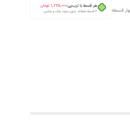
هر قسط با ترب‌پی:
۱٬۲۲۵٬۰۰۰
تومان
چهار قسطه
۴ قسط ماهانه. بدون سود، چک و ضامن.
و براتون