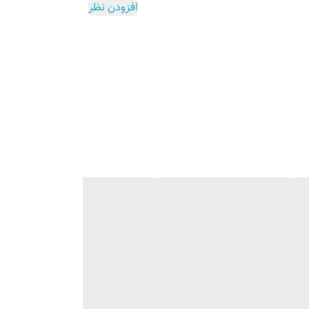
افزودن نظر
لو ارسال میگردد برای دریافت لینک
ولت استفاده کنید که مشخصات آن داخل برگه راهنما موجود است اگر
ل
میسوزد
تمام این توضیحات داخل برگه