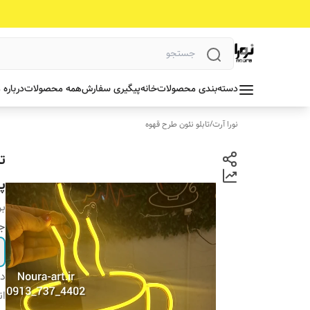
دسته‌بندی محصولات
خانه
پیگیری سفارش
همه محصولات
درباره 
نورا آرت
/
تابلو نئون طرح قهوه
ت
پ
بر
جن
دس
ان