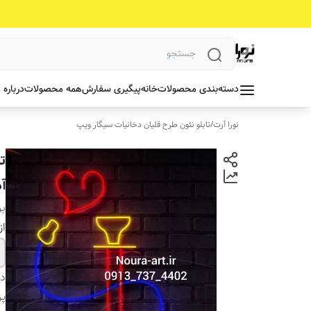
دسته‌بندی محصولات
خانه
پیگیری سفارش
همه محصولات
درباره 
نورا آرت
/
تابلو نئون طرح قلیان دخانیات سیگار ویپ
ت
آد
بر
از
دس
پ