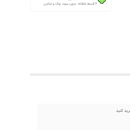
۴ قسط ماهانه. بدون سود، چک و ضامن.
ن انجام
و براتون
ید کنید