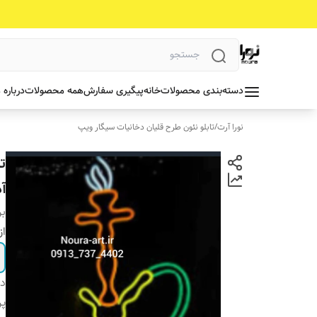
دسته‌بندی محصولات
خانه
پیگیری سفارش
همه محصولات
درباره 
نورا آرت
/
تابلو نئون طرح قلیان دخانیات سیگار ویپ
ت
آد
بر
از
دس
پ