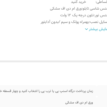
قساطی
:
خرید کنید
س شاسی تابلو
:
ورق ام دی اف مشکی
نس نور
:
نئون درجه یک ۱۲ ولت
سایل نصب
:
بهمراه پولک و سیم /بدون آدابتور
مکان شخصی سازی و
بعد از ثبت سفارش تماس بگیرید تا طبق نظرتو
ایش بیشتر
ییر رنگبندی
:
بشه ۰۹۱۳۷۳۷۴۴۰۲
وش نصب کردن
:
با پولک سیم و چسب ۱۲۳ روی شیشه یا دیوار متصل میکنید
اره تماس مشاوره
:
۰۹۱۳۷۳۷۴۴۰۲
ابلیت نصب
:
روی شیشه کانتر دیوار فضای داخلی و ...
موزش نصب
بعد از ثبت سفارش ایتا پیام بدید تا فیلم های آموزش نصب ر
ردن
:
ارسال کیم ۰۹۱۳۷۳۷۴۴۰۲
ابتور
:
بدون آدابتور
زمان پرداخت درگاه اسنپ پی یا ترب پی را انتخاب کنید و چهار قسطه خر
ورق ام دی اف مشکی