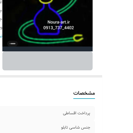
ا
جن
ج
و
ا
نم
تغ
ر
شم
ق
آ
ک
مشخصات
آد
پرداخت اقساطی
جنس شاسی تابلو