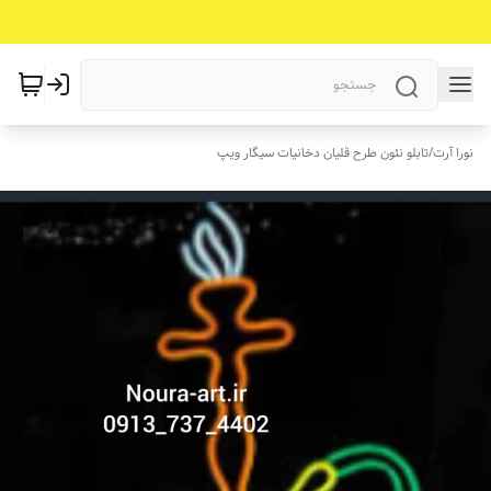
نورا آرت
/
تابلو نئون طرح قلیان دخانیات سیگار ویپ