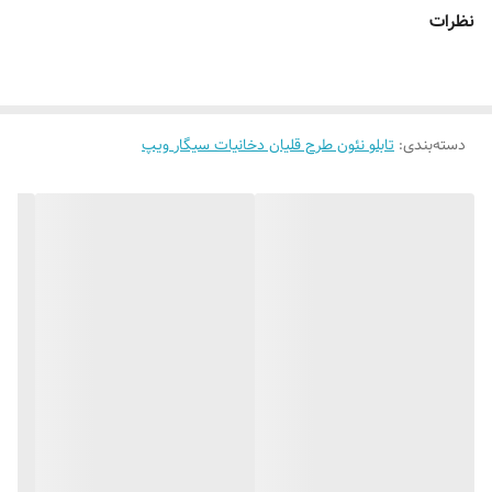
وسایل نصب
بهمراه پولک و سیم /بدون آدابتور
نظرات
امکان شخصی سازی
بعد از ثبت سفارش تماس بگیرید تا طبق
و تغییر رنگبندی
نظرتون انجام بشه ۰۹۱۳۷۳۷۴۴۰۲
روش نصب کردن
با پولک سیم و چسب ۱۲۳ روی شیشه یا دیوار
دسته‌بندی
:
تابلو نئون طرح قلیان دخانیات سیگار ویپ
متصل میکنید
شماره تماس مشاوره
۰۹۱۳۷۳۷۴۴۰۲
قابلیت نصب
روی شیشه کانتر دیوار فضای داخلی و ...
آموزش نصب کردن
بعد از ثبت سفارش ایتا پیام بدید تا فیلم های
آموزش نصب رو براتون ارسال کیم
۰۹۱۳۷۳۷۴۴۰۲
آدابتور
بدون آدابتور