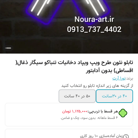
تابلو نئون طرح ویپ ویپاد دخانیات تنباکو سیگار ذغال(
اقساطی) بدون آدابتور
برند:
نورا آرت
از گزینه های زیر اندازه تابلو رو انتخاب کنید
۴۰ در ۳۰سانت
۵۰ در ۴۰ سانت
هر قسط با ترب‌پی:
۱٬۱۲۵٬۰۰۰
تومان
۴ قسط ماهانه. بدون سود، چک و ضامن.
زمان آماده‌سازی
10
روز کاری