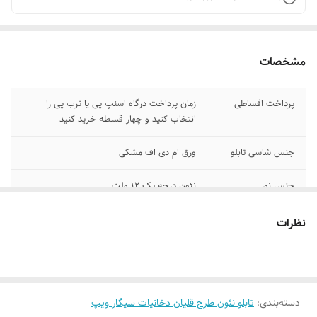
مشخصات
پرداخت اقساطی
زمان پرداخت درگاه اسنپ پی یا ترب پی را
انتخاب کنید و چهار قسطه خرید کنید
جنس شاسی تابلو
ورق ام دی اف مشکی
جنس نور
نئون درجه یک ۱۲ ولت
وسایل نصب
بهمراه پولک و سیم /بدون آدابتور
نظرات
امکان شخصی سازی
بعد از ثبت سفارش تماس بگیرید تا طبق
و تغییر رنگبندی
نظرتون انجام بشه ۰۹۱۳۷۳۷۴۴۰۲
روش نصب کردن
با پولک سیم و چسب ۱۲۳ روی شیشه یا دیوار
دسته‌بندی
:
تابلو نئون طرح قلیان دخانیات سیگار ویپ
متصل میکنید