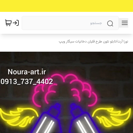
نورا آرت
/
تابلو نئون طرح قلیان دخانیات سیگار ویپ