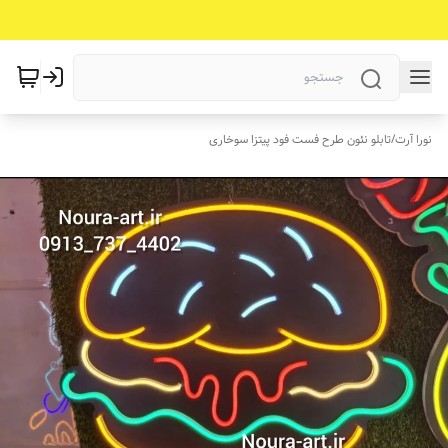
نورا آرت
/
تابلو نئون طرح فست فود پیتزا سوخاری