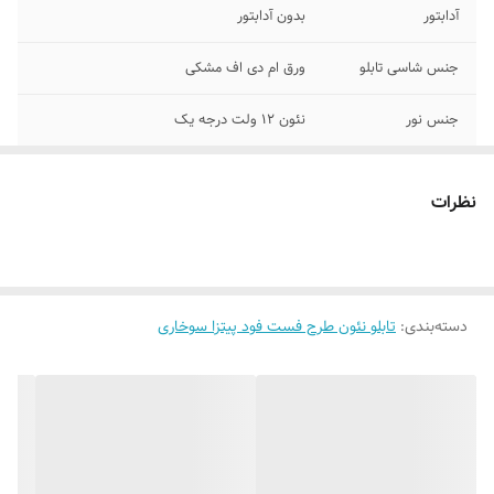
آدابتور
بدون آدابتور
جنس شاسی تابلو
ورق ام دی اف مشکی
جنس نور
نئون ۱۲ ولت درجه یک
پرداخت اقساطی
چهار قسط اسنپ پی یا ترب پی
نظرات
روش نصب کردن
با سیم و پولک و چسب۱۲۳ روی شیشه متصل
کنید
وسایل نصب
بهمراه پولک و سیم/بدون آدابتور
دسته‌بندی
:
تابلو نئون طرح فست فود پیتزا سوخاری
قابلیت نصب
روی شیشه داخل کافه رستوران قهوه فروشی
کافی شاپ