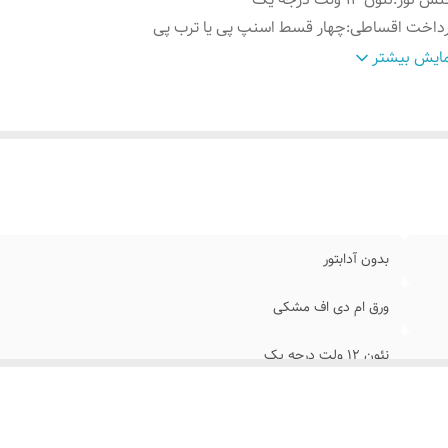
رداخت اقساطی
:
چهار قسط اسنپ پی یا ترب پی
وش نصب کردن
:
با سیم و پولک و چسب۱۲۳ روی شیشه متصل کنید
ایش بیشتر
سایل نصب
:
بهمراه پولک و سیم/بدون آدابتور
ابلیت نصب
:
روی شیشه داخل کافه رستوران قهوه فروشی کافی شاپ
بدون آدابتور
ورق ام دی اف مشکی
نئون ۱۲ ولت درجه یک
چهار قسط اسنپ پی یا ترب پی