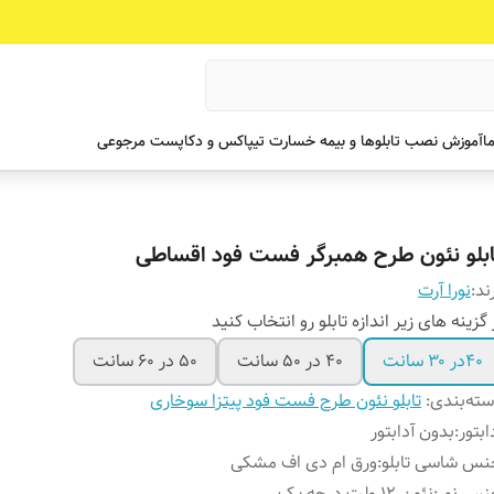
ما
آموزش نصب تابلوها و بیمه خسارت تیپاکس و دکاپست مرجوعی
ابلو نئون طرح همبرگر فست فود اقساطی
ند:
نورا آرت
 گزینه های زیر اندازه تابلو رو انتخاب کنید
۴۰در ۳۰ سانت
۴۰ در ۵۰ سانت
۵۰ در ۶۰ سانت
ته‌بندی
:
تابلو نئون طرح فست فود پیتزا سوخاری
ابتور
:
بدون آدابتور
س شاسی تابلو
:
ورق ام دی اف مشکی
نس نور
:
نئون ۱۲ ولت درجه یک