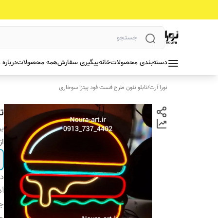
دسته‌بندی محصولات
خانه
پیگیری سفارش
همه محصولات
درباره 
نورا آرت
/
تابلو نئون طرح فست فود پیتزا سوخاری
ت
بر
از
دس
آد
جن
ج