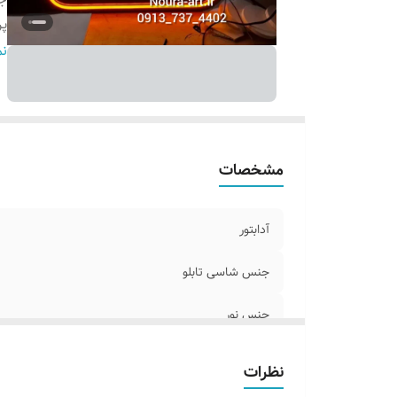
پ
ر
نم
و
ق
مشخصات
آدابتور
جنس شاسی تابلو
جنس نور
پرداخت اقساطی
نظرات