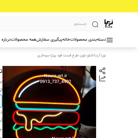
دسته‌بندی محصولات
خانه
پیگیری سفارش
همه محصولات
درباره 
نورا آرت
/
تابلو نئون طرح فست فود پیتزا سوخاری
ت
بر
از
دس
آد
جن
ج