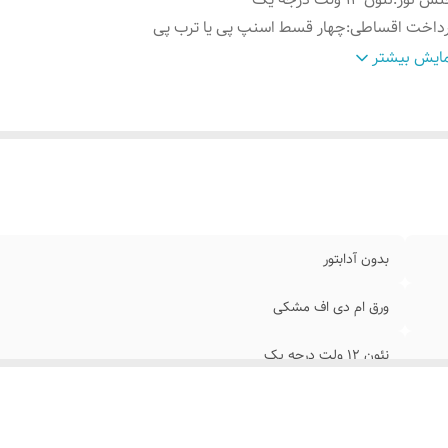
رداخت اقساطی
:
چهار قسط اسنپ پی یا ترب پی
وش نصب کردن
:
با سیم و پولک و چسب۱۲۳ روی شیشه متصل کنید
ایش بیشتر
سایل نصب
:
بهمراه پولک و سیم/بدون آدابتور
ابلیت نصب
:
روی شیشه داخل کافه رستوران قهوه فروشی کافی شاپ
بدون آدابتور
ورق ام دی اف مشکی
نئون ۱۲ ولت درجه یک
چهار قسط اسنپ پی یا ترب پی