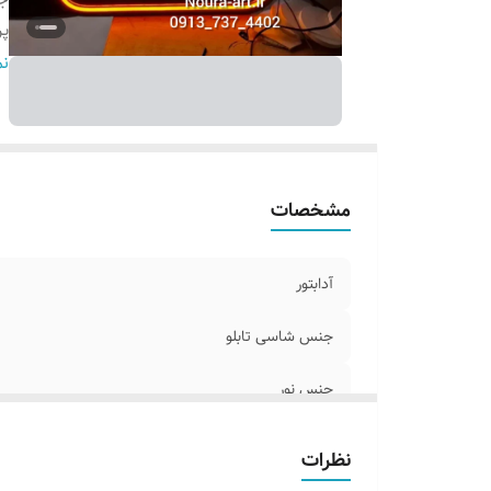
پ
ر
نم
و
ق
مشخصات
آدابتور
جنس شاسی تابلو
جنس نور
پرداخت اقساطی
نظرات