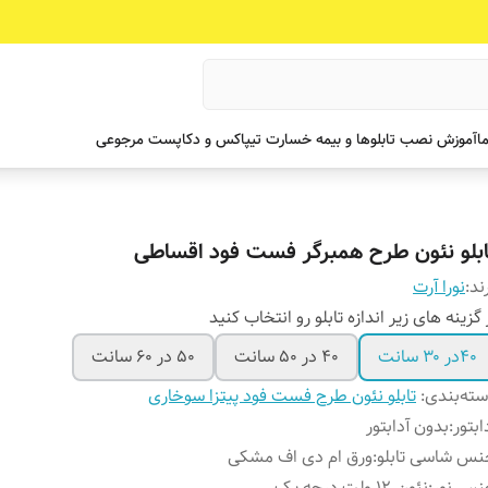
ما
آموزش نصب تابلوها و بیمه خسارت تیپاکس و دکاپست مرجوعی
ابلو نئون طرح همبرگر فست فود اقساطی
ند:
نورا آرت
 گزینه های زیر اندازه تابلو رو انتخاب کنید
۴۰در ۳۰ سانت
۴۰ در ۵۰ سانت
۵۰ در ۶۰ سانت
ته‌بندی
:
تابلو نئون طرح فست فود پیتزا سوخاری
ابتور
:
بدون آدابتور
س شاسی تابلو
:
ورق ام دی اف مشکی
نس نور
:
نئون ۱۲ ولت درجه یک