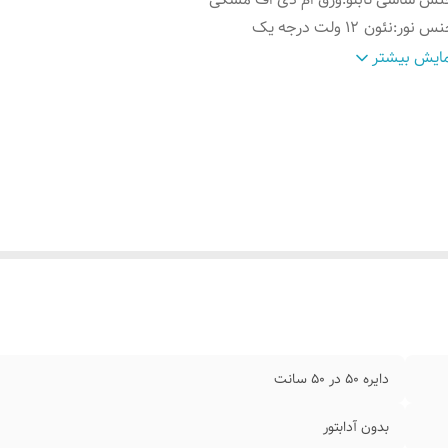
نس نور
:
نئون ۱۲ ولت درجه یک
رداخت اقساطی
:
چهار قسط اسنپ پی یا ترب پی
ایش بیشتر
وش نصب کردن
:
با سیم و پولک و چسب۱۲۳ روی شیشه متصل کنید
لام همراه
:
بهمراه پولک و سیم/بدون آدابتور
ابلیت نصب
:
روی شیشه داخل کافه رستوران قهوه فروشی کافی شاپ
دایره 50 در 50 سانت
بدون آدابتور