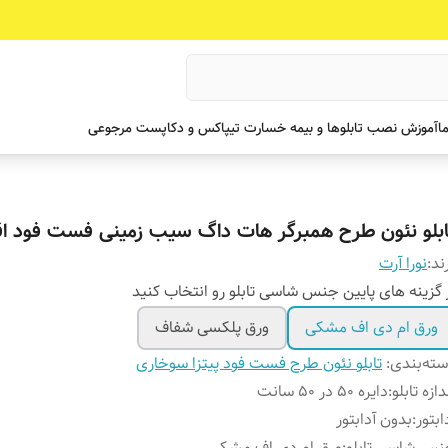
ما
آموزش نصب تابلوها و بیمه خسارت تیپاکس و دکاپست مرجوعی
ابلو نئون طرح همبرگر هات داگ سیب زمینی فست فود ا
ند:
نورا آرت
 گزینه های پایین جنس شاسی تابلو رو انتخاب کنید
ورق ام دی اف مشکی
ورق پلکسی شفاف
ته‌بندی
:
تابلو نئون طرح فست فود پیتزا سوخاری
دازه تابلو
:
دایره 50 در 50 سانت
ابتور
:
بدون آدابتور
س شاسی تابلو
:
ورق ام دی اف مشکی