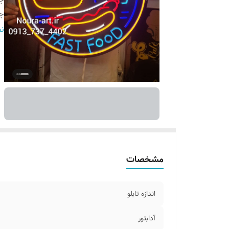
ج
پ
نم
ر
اق
ق
مشخصات
اندازه تابلو
آدابتور