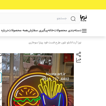
دسته‌بندی محصولات
خانه
پیگیری سفارش
همه محصولات
درباره 
نورا آرت
/
تابلو نئون طرح فست فود پیتزا سوخاری
ت
بر
از
دس
ان
آد
جن