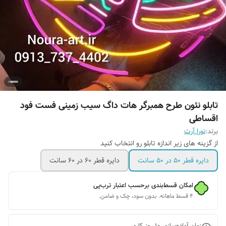
تابلو نئون طرح همبرگر هات داگ سیب زمینی فست فود
اقساطی
برند:
نورا آرت
از گزینه های زیر اندازه تابلو رو انتخاب کنید
دایره قطر ۵۰ در ۵۰ سانت
دایره قطر ۶۰ در ۶۰ سانت
امکان قسط‌بندی برحسب اعتبار ترب‌پی
۴ قسط ماهانه. بدون سود، چک و ضامن.
زمان آماده‌سازی
10
روز کاری