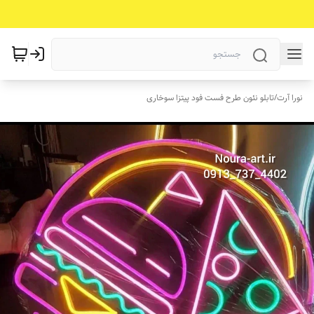
نورا آرت
/
تابلو نئون طرح فست فود پیتزا سوخاری