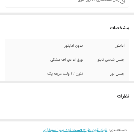
مشخصات
آدابتور
بدون آدابتور
جنس شاسی تابلو
ورق ام دی اف مشکی
جنس نور
نئون ۱۲ ولت درجه یک
پرداخت اقساطی
چهار قسط اسنپ پی یا ترب پی
نظرات
روش نصب کردن
با سیم و پولک و چسب۱۲۳ روی شیشه متصل
کنید
وسایل نصب
بهمراه پولک و سیم/بدون آدابتور
دسته‌بندی
:
تابلو نئون طرح فست فود پیتزا سوخاری