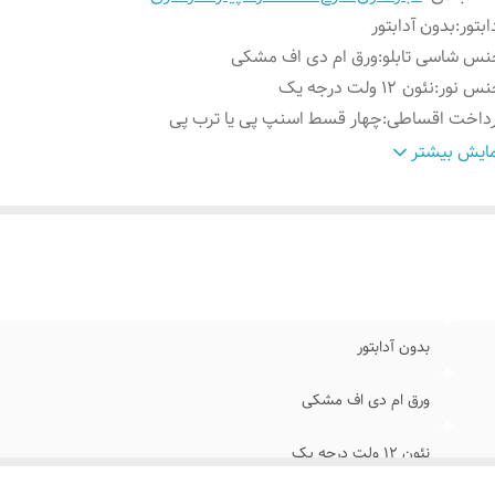
ابتور
:
بدون آدابتور
س شاسی تابلو
:
ورق ام دی اف مشکی
نس نور
:
نئون ۱۲ ولت درجه یک
رداخت اقساطی
:
چهار قسط اسنپ پی یا ترب پی
وش نصب کردن
:
با سیم و پولک و چسب۱۲۳ روی شیشه متصل کنید
ایش بیشتر
سایل نصب
:
بهمراه پولک و سیم/بدون آدابتور
ابلیت نصب
:
روی شیشه داخل کافه رستوران قهوه فروشی کافی شاپ
بدون آدابتور
ورق ام دی اف مشکی
نئون ۱۲ ولت درجه یک