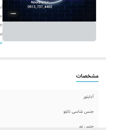
آد
جن
ج
پ
ر
نم
و
ق
مشخصات
آدابتور
جنس شاسی تابلو
جنس نور