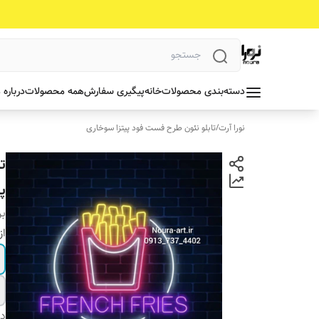
دسته‌بندی محصولات
خانه
پیگیری سفارش
همه محصولات
درباره 
نورا آرت
/
تابلو نئون طرح فست فود پیتزا سوخاری
پ
بر
از
دس