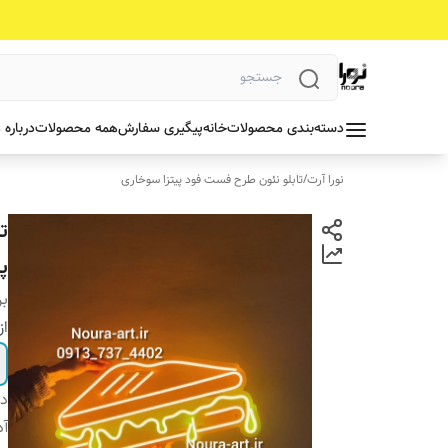
دسته‌بندی محصولات
خانه
پیگیری سفارش
همه محصولات
درباره 
نورا آرت
/
تابلو نئون طرح فست فود پیتزا سوخاری
ت
پ
بر
از
دس
آد