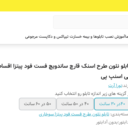
ما
آموزش نصب تابلوها و بیمه خسارت تیپاکس و دکاپست مرجوعی
ابلو نئون طرح اسنک قارچ ساندویچ فست فود پیتزا اقسا
ی اسنپ پی
ند:
نورا آرت
 گزینه های زیر اندازه تابلو رو انتخاب کنید
۴۰در ۳۰ سانت
۴۰ در ۵۰ سانت
۵۰ در ۶۰ سانت
ته‌بندی
:
تابلو نئون طرح فست فود پیتزا سوخاری
ابتور
:
بدون آدابتور