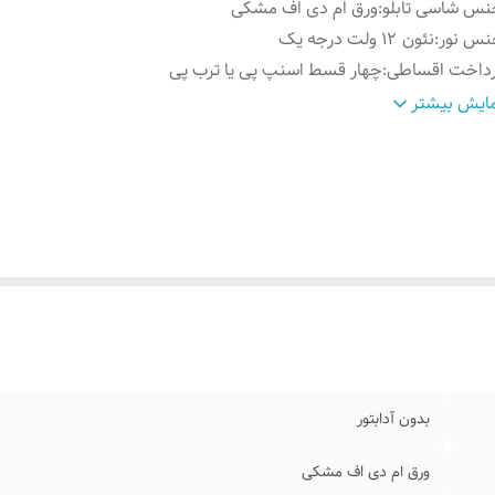
س شاسی تابلو
:
ورق ام دی اف مشکی
نس نور
:
نئون ۱۲ ولت درجه یک
رداخت اقساطی
:
چهار قسط اسنپ پی یا ترب پی
وش نصب کردن
:
با سیم و پولک و چسب۱۲۳ روی شیشه متصل کنید
ایش بیشتر
سایل نصب
:
بهمراه پولک و سیم/بدون آدابتور
ابلیت نصب
:
روی شیشه داخل کافه رستوران قهوه فروشی کافی شاپ
بدون آدابتور
ورق ام دی اف مشکی