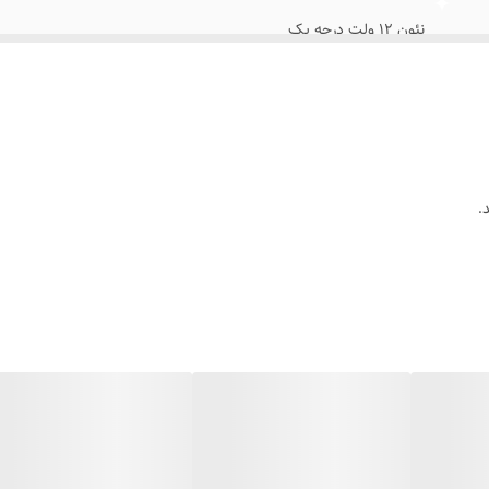
نئون ۱۲ ولت درجه یک
چهار قسط اسنپ پی یا ترب پی
با سیم و پولک و چسب۱۲۳ روی شیشه متصل کنید
بهمراه پولک و سیم/بدون آدابتور
.
روی شیشه داخل کافه رستوران قهوه فروشی کافی شاپ