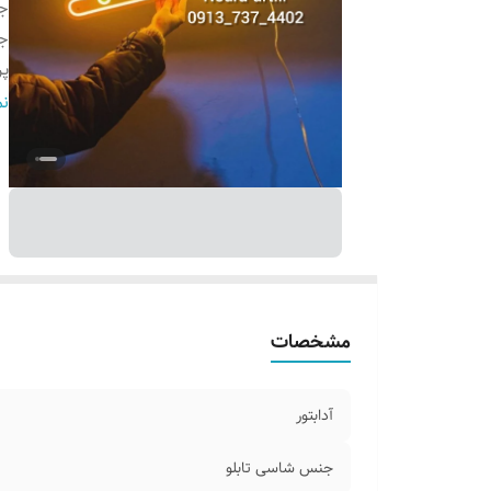
جن
ج
پ
ر
نم
و
ق
مشخصات
آدابتور
جنس شاسی تابلو