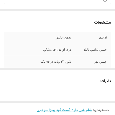
مشخصات
آدابتور
بدون آدابتور
جنس شاسی تابلو
ورق ام دی اف مشکی
جنس نور
نئون ۱۲ ولت درجه یک
پرداخت اقساطی
چهار قسط اسنپ پی یا ترب پی
نظرات
روش نصب کردن
با سیم و پولک و چسب۱۲۳ روی شیشه متصل
کنید
وسایل نصب
بهمراه پولک و سیم/بدون آدابتور
دسته‌بندی
:
تابلو نئون طرح فست فود پیتزا سوخاری