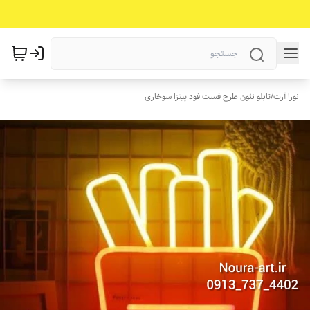
نورا آرت
/
تابلو نئون طرح فست فود پیتزا سوخاری