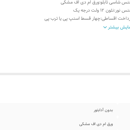
س شاسی تابلو
:
ورق ام دی اف مشکی
نس نور
:
نئون ۱۲ ولت درجه یک
رداخت اقساطی
:
چهار قسط اسنپ پی یا ترب پی
وش نصب کردن
:
با سیم و پولک و چسب۱۲۳ روی شیشه متصل کنید
ایش بیشتر
سایل نصب
:
بهمراه پولک و سیم/بدون آدابتور
ابلیت نصب
:
روی شیشه داخل کافه رستوران قهوه فروشی کافی شاپ
بدون آدابتور
ورق ام دی اف مشکی