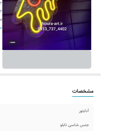
جن
ج
پ
ر
نم
و
ق
مشخصات
آدابتور
جنس شاسی تابلو