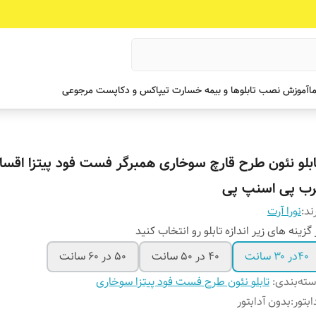
ما
آموزش نصب تابلوها و بیمه خسارت تیپاکس و دکاپست مرجوعی
ابلو نئون طرح قارچ سوخاری همبرگر فست فود پیتزا اقس
رب پی اسنپ پی
ند:
نورا آرت
 گزینه های زیر اندازه تابلو رو انتخاب کنید
۴۰در ۳۰ سانت
۴۰ در ۵۰ سانت
۵۰ در ۶۰ سانت
ته‌بندی
:
تابلو نئون طرح فست فود پیتزا سوخاری
ابتور
:
بدون آدابتور