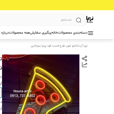
دسته‌بندی محصولات
خانه
پیگیری سفارش
همه محصولات
درباره 
نورا آرت
/
تابلو نئون طرح فست فود پیتزا سوخاری
ت
ت
بر
از
دس
آد