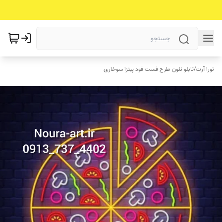
نورا آرت
/
تابلو نئون طرح فست فود پیتزا سوخاری