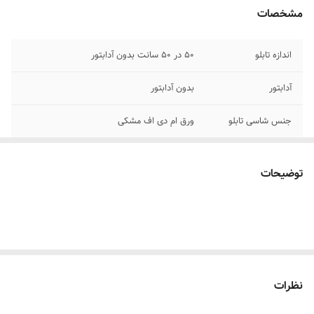
مشخصات
اندازه تابلو
۵۰ در ۵۰ سانت بدون آدابتور
آدابتور
بدون آدابتور
جنس شاسی تابلو
ورق ام دی اف مشکی
جنس نور
نئون ۱۲ ولت درجه یک
توضیحات
پرداخت اقساطی
چهار قسط اسنپ پی یا ترب پی
روش نصب کردن
با سیم و پولک و چسب۱۲۳ روی شیشه متصل
کنید
وسایل نصب
بهمراه پولک و سیم/بدون آدابتور
نظرات
قابلیت نصب
روی شیشه داخل کافه رستوران قهوه فروشی