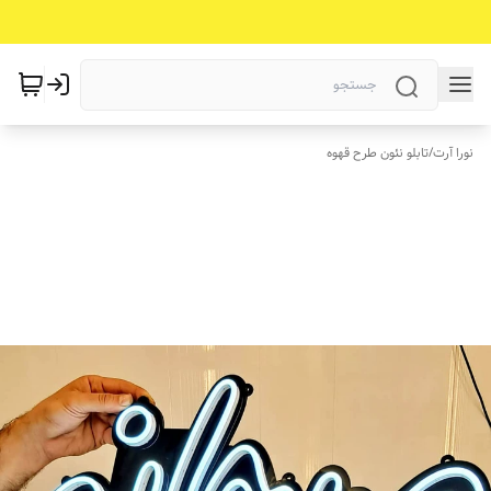
نورا آرت
/
تابلو نئون طرح قهوه