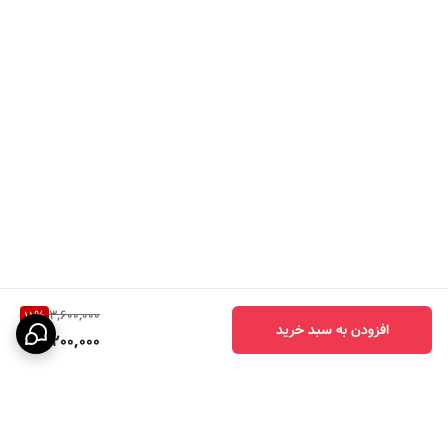
قسط بعدی رو در سه ماه بعدی با ترب پی یا
اسنپ پی تسویه میکنید یعنی با پرداخت
قسط اول سفارشتون خدمتتون ارسال میشه
بدون سود و کارمزد و هزینه اضافی خریدتون
ارسال میشه.
3,600,000
11
%
افزودن به سبد خرید
3,200,000