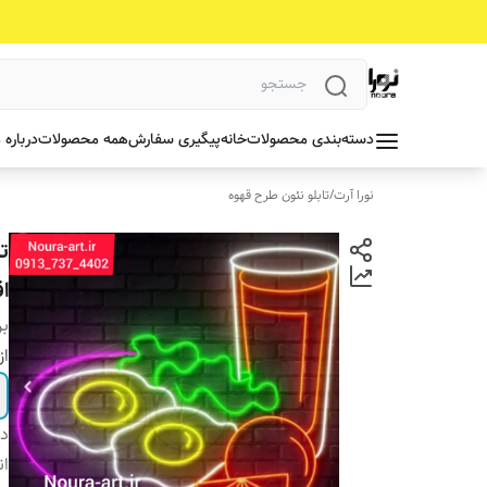
دسته‌بندی محصولات
خانه
پیگیری سفارش
همه محصولات
درباره 
نورا آرت
/
تابلو نئون طرح قهوه
ت
ا
بر
از
دس
ان