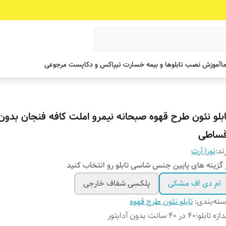
ما
آموزش نصب تابلوها و بیمه خسارت تیپاکس و دکاپست مرجوعی
ابلو نئون طرح قهوه صبحانه نیمرو املت کافه فنجان بدون ا
قساطی
ند:
نورا آرت
 گزینه های پایین جنس شاسی تابلو رو انتخاب کنید
ام دی اف مشکی
پلکسی شفاف خارجی
ته‌بندی
:
تابلو نئون طرح قهوه
دازه تابلو
:
۴۰ در ۴۰ سانت بدون آدابتور