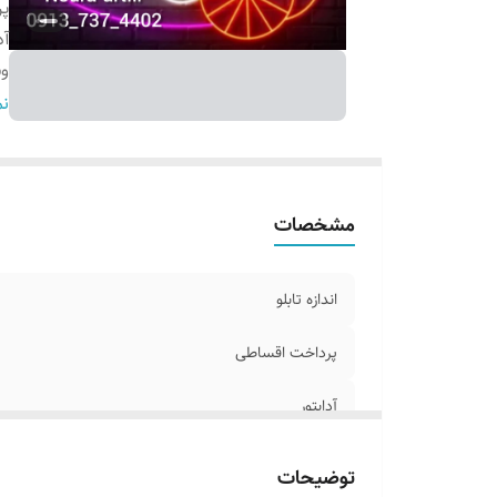
پ
آد
و
ر
نم
ج
مشخصات
اندازه تابلو
پرداخت اقساطی
آدابتور
وسایل نصب
توضیحات