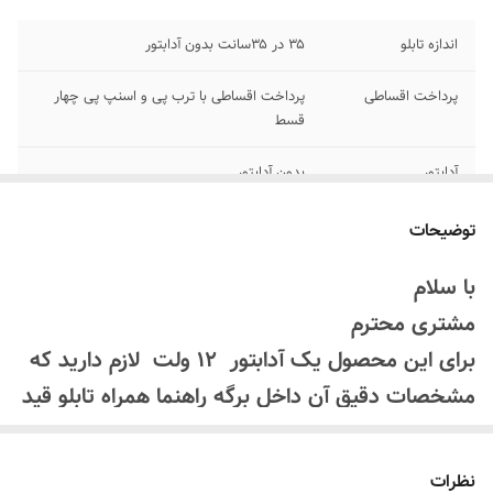
اندازه تابلو
۳۵ در ۳۵سانت بدون آدابتور
پرداخت اقساطی
پرداخت اقساطی با ترب پی و اسنپ پی چهار
قسط
آدابتور
بدون آدابتور
اقلام همراه
بهمراه پولک و سیم /بدون آدابتور
توضیحات
روش نصب کردن
با استفاده از پولک سیم و چسب ۱۲۳ به شیشه
با سلام
متصل میکنه
مشتری محترم
جنس نور
نئون ۱۲ ولت درجه یک پر نور
برای این محصول یک آدابتور 12 ولت لازم دارید که
مشخصات دقیق آن داخل برگه راهنما همراه تابلو قید
شده است که میتوانید از فروشگاه های کالای برق یا
لوازم الکتریکی تهیه کنید
نظرات