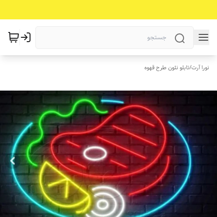
نورا آرت
/
تابلو نئون طرح قهوه