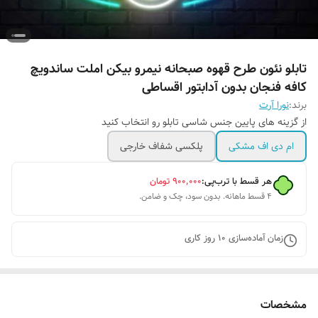
تابلو نئون طرح قهوه صبحانه نیمرو بیکن املت ساندویچ
کافه فنجان بدون آدابتور اقساطی
برند:
نورا آرت
از گزینه های پایین جنس شاسی تابلو رو انتخاب کنید
ام دی اف مشکی
پلکسی شفاف خارجی
هر قسط با ترب‌پی:
۹۰۰٬۰۰۰
تومان
۴ قسط ماهانه. بدون سود، چک و ضامن.
زمان آماده‌سازی
10
روز کاری
مشخصات