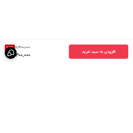
7,300,000
27
%
افزودن به سبد خرید
5,300,000
برگشت به بالا