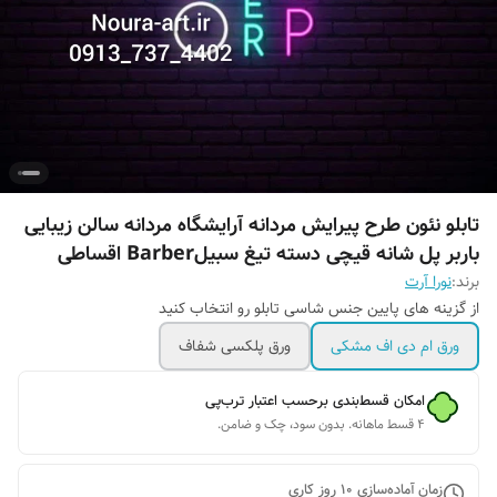
تابلو نئون طرح پیرایش مردانه آرایشگاه مردانه سالن زیبایی
باربر پل شانه قیچی دسته تیغ سبیلBarber اقساطی
برند:
نورا آرت
از گزینه های پایین جنس شاسی تابلو رو انتخاب کنید
ورق ام دی اف مشکی
ورق پلکسی شفاف
امکان قسط‌بندی برحسب اعتبار ترب‌پی
۴ قسط ماهانه. بدون سود، چک و ضامن.
زمان آماده‌سازی
10
روز کاری