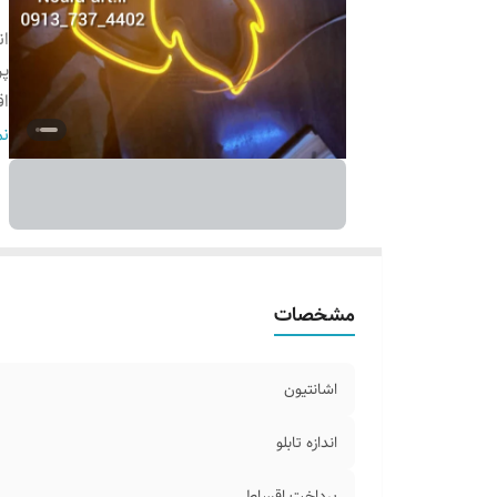
ان
پ
اق
ج
نم
آ
ا
س
مشخصات
اشانتیون
اندازه تابلو
پرداخت اقساطی