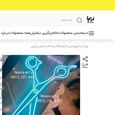
دسته‌بندی محصولات
خانه
پیگیری سفارش
همه محصولات
درباره 
نورا آرت
/
پیرایش و آرایشگاه مردانه و سالن زیبایی
ت
پل
بر
از
دس
اش