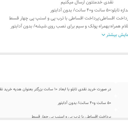
نقدی خدمتتون ارسال میکنیم
دازه تابلو
:
۵۰ سانت و۴۰ سانت/ بدون آدابتور
رداخت اقساطی
:
پرداخت اقساطی با ترب پی و اسنپ پی چهار قسط
لام همراه
:
بهمراه پولک و سیم برای نصب روی شیشه/ بدون آدابتور
نس نور
:
نئون درجه یک ۱۲ ولت
ایش بیشتر
موزش نصب کردن
:
بعد از ثبت سفارش ایتا پیام بدید ۰۹۱۳۷۳۷۴۴۰۲
مکان شخصی
طرح مد نظرتون در قسمت توضیحات سفارش بنویسید ت
ازی
:
هناهنگ کنیم
در صورت خرید نقدی تابلو با ابعاد ۱۰ سانت بزرگتر بعنوان هدیه خرید نقدی خدمتتون ارسال میکنیم
۵۰ سانت و۴۰ سانت/ بدون آدابتور
پرداخت اقساطی با ترب پی و اسنپ پی چهار قسط