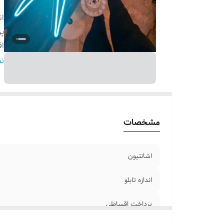
ان
پ
اق
ج
نم
آ
ا
س
مشخصات
اشانتیون
اندازه تابلو
پرداخت اقساطی