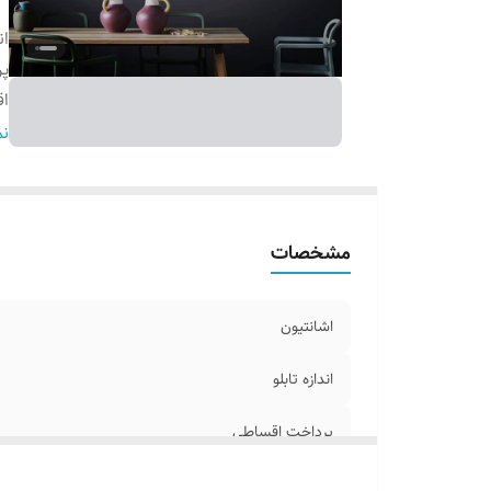
ان
پ
اق
ج
نم
آ
ا
س
مشخصات
اشانتیون
اندازه تابلو
پرداخت اقساطی
اقلام همراه