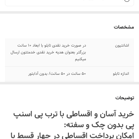
مشخصات
اشانتیون
در صورت خرید نقدی تابلو با ابعاد ۱۰ سانت
بزرگتر بعنوان هدیه خرید نقدی خدمتتون ارسال
میکنیم
اندازه تابلو
50 سانت در ۵۰ سانت/ بدون آدابتور
پرداخت اقساطی
پرداخت اقساطی با ترب پی و اسنپ پی چهار
قسط
توضیحات
اقلام همراه
بهمراه پولک و سیم برای نصب روی شیشه/
خرید آسان و اقساطی با ترب پی اسنپ
بدون آدابتور
پی بدون چک و سفته:
جنس نور
نئون درجه یک ۱۲ ولت
امکان پرداخت اقساطی در چهار قسط با