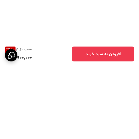
11,400,000
39
%
افزودن به سبد خرید
6,900,000
برگشت به بالا