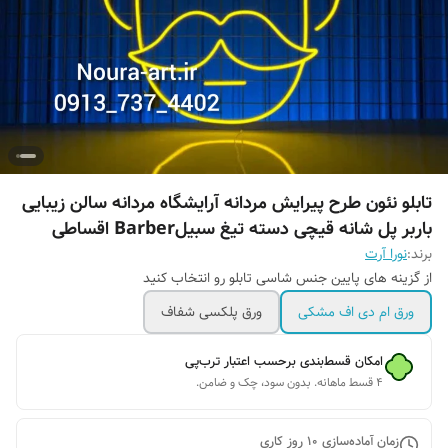
تابلو نئون طرح پیرایش مردانه آرایشگاه مردانه سالن زیبایی
باربر پل شانه قیچی دسته تیغ سبیلBarber اقساطی
برند:
نورا آرت
از گزینه های پایین جنس شاسی تابلو رو انتخاب کنید
ورق ام دی اف مشکی
ورق پلکسی شفاف
امکان قسط‌بندی برحسب اعتبار ترب‌پی
۴ قسط ماهانه. بدون سود، چک و ضامن.
زمان آماده‌سازی
10
روز کاری