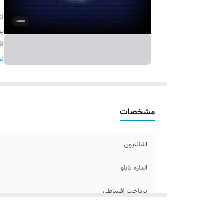
ان
پ
اق
ج
نم
آ
ا
س
مشخصات
اشانتیون
اندازه تابلو
پرداخت اقساطی
اقلام همراه