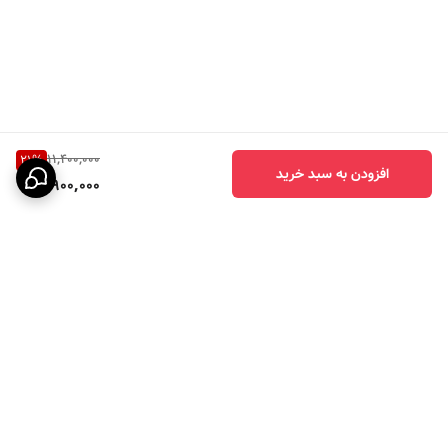
11,400,000
21
%
افزودن به سبد خرید
8,900,000
برگشت به بالا