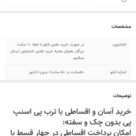
مشخصات
اشانتیون
در صورت خرید نقدی تابلو با ابعاد ۱۰ سانت
بزرگتر بعنوان هدیه خرید نقدی خدمتتون ارسال
میکنیم
اندازه تابلو
50سانت در ۵۰ سانت/ بدون آدابتور
پرداخت اقساطی
پرداخت اقساطی با ترب پی و اسنپ پی چهار
قسط
توضیحات
اقلام همراه
بهمراه پولک و سیم برای نصب روی شیشه/
خرید آسان و اقساطی با ترب پی اسنپ
بدون آدابتور
پی بدون چک و سفته:
جنس نور
نئون درجه یک ۱۲ ولت
امکان پرداخت اقساطی در چهار قسط با