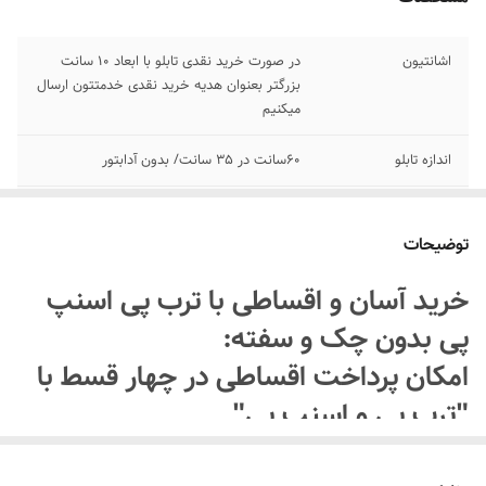
اشانتیون
در صورت خرید نقدی تابلو با ابعاد ۱۰ سانت
بزرگتر بعنوان هدیه خرید نقدی خدمتتون ارسال
میکنیم
اندازه تابلو
60سانت در 35 سانت/ بدون آدابتور
پرداخت اقساطی
پرداخت اقساطی با ترب پی و اسنپ پی چهار
قسط
توضیحات
اقلام همراه
بهمراه پولک و سیم برای نصب روی شیشه/
خرید آسان و اقساطی با ترب پی اسنپ
بدون آدابتور
پی بدون چک و سفته:
جنس نور
نئون درجه یک ۱۲ ولت
امکان پرداخت اقساطی در چهار قسط با
"ترب پی و اسنپ پی"
آموزش نصب کردن
بعد از ثبت سفارش ایتا پیام بدید
۰۹۱۳۷۳۷۴۴۰۲
روش پرداخت:بعد از اضافه کردن محصول