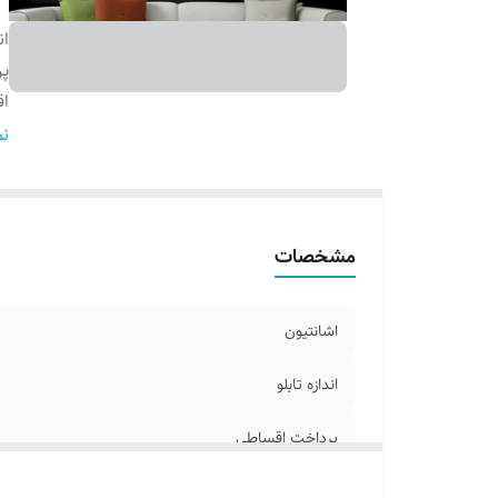
ان
پ
اق
ج
نم
آ
ا
س
مشخصات
اشانتیون
اندازه تابلو
پرداخت اقساطی
اقلام همراه