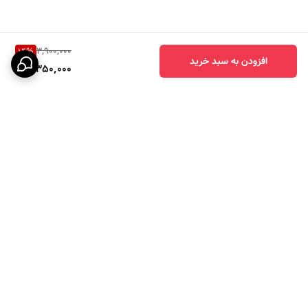
3,900,000
14
%
افزودن به سبد خرید
3,350,000
برگشت به بالا