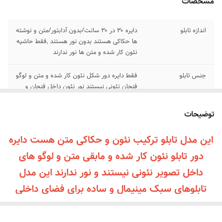
مشخصات
اندازه تابلو
دایره ۳۰ در ۳۰ سانت/بدون آدابتور/متن و نوشته
ها حکاکی هستند بدون نور هستند ,فقط حاشیه
نئون کار شده و متن ها نور ندارند
جنس تابلو
فقط دایره دور شکل نئون کار شده و متن و لوگو
فنجان نئونی نیستند نور نئون داخل فنجان و
متن تابلو اصلا نور ندارد
توضیحات
پرداخت اقساطی
زمان پرداخت درگاه پرداخت ترب پی و اسنپ پی
رو انتخاب کنید چهار قسطه پرداخت کنید
این مدل تابلو ترکیب نئون و حکاکی متن هست دایره
دور تابلو نئون کار شده و مابقی متن و لوگو های
اقلام همراه
بهمراه پولک و سیم برای نصب /بدون آدابتور
داخل تصویر نئونی نیستند و نور ندارند این مدل
آموزش نصب کردن
با استفاده از پولک و سیم و چسب ۱۲۳ روی
تابلوهای سبک مینیمال و ساده برای فضای داخلی
محل مورد نظر متصل کنید و دوشاخه رو به برق
بزنید
خیلی مناسب هستند این تابلو به‌طور ویژه برای
محیط‌های مدرن و مینیمال طراحی شده و فضای شما