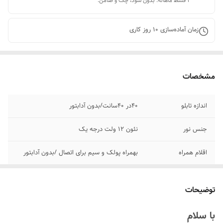
۴ قسط ماهانه. بدون سود، چک و ضامن.
زمان آماده‌سازی
10
روز کاری
مشخصات
اندازه تابلو
۴۰در 40سانت/بدون آدابتور
جنس نور
نئون ۱۲ ولت درجه یک
اقلام همراه
بهمراه پولک و سیم برای اتصال /بدون آدابتور
روش نصب کردن
با پولک و سیم و چسب ۱۲۳تابلو رو نصب کنید
توضیحات
پرداخت اقساطی
۴ قسط ترب پی و اسنپ پی
با سلام
مناسب
کافه کافی شاپ رستوران سوپر مارکت قهوه