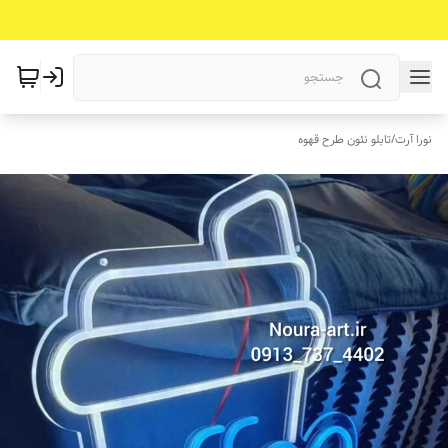
نورا آرت
/
تابلو نئون طرح قهوه