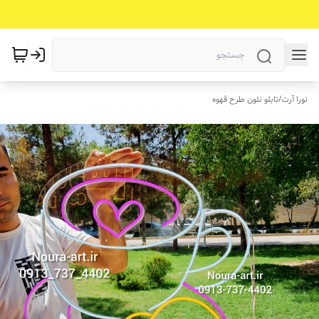
نورا آرت
/
تابلو نئون طرح قهوه