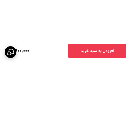
خدمتتون ارسال میشه بدون سود و کارمزد و
هزینه اضافی خریدتون ارسال میشه.
خرید آسان و اقساطی با ترب پی اسنپ پی بدون
چک و سفته:
7,900,000
افزودن به سبد خرید
امکان پرداخت اقساطی در چهار قسط با "ترب
پی و اسنپ پی"
روش پرداخت:بعد از اضافه کردن محصول مورد
نظرتون به سبد خرید در زمان تسویه "درگاه
پرداخت ترب پی یا اسنپ پی " را انتخاب
برگشت به بالا
کنیدبدون چک یا سفته ابتدا قسط اول
سفارشتون رو به ترب پی یا اسنپ پی پرداخت