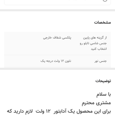
مشخصات
از گزینه های پایین
پلکسی شفاف خارجی
جنس شاسی تابلو رو
انتخاب کنید
جنس نور
نئون ۱۲ ولت درجه یک
اقلام همراه
بهمراه پولک و سیم برای اتصال شیشه/بدون
آدابتور
توضیحات
روش نصب کردن
با پولک و سیم و چسب ۱۲۳تابلو رو نصب کنید
با سلام
مشتری محترم
پرداخت اقساطی
۴ قسط ترب پی و اسنپ پی
برای این محصول یک آدابتور 12 ولت لازم دارید که
مناسب
کافه کافی شاپ رستوران سوپر مارکت قهوه