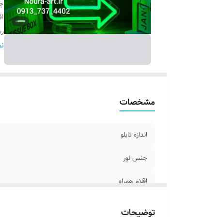
ج
اق
ر
پ
نم
م
مشخصات
اندازه تابلو
جنس نور
اقلام همراه
روش نصب کردن
توضیحات