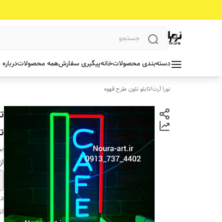
دسته‌بندی محصولات
خانه
پیگیری سفارش
همه محصولات
درباره 
نورا آرت
/
تابلو نئون طرح قهوه
ت
ت
بر
از
دس
ان