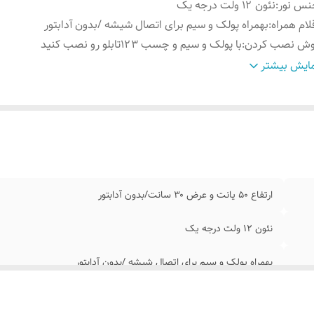
نس نور
:
نئون ۱۲ ولت درجه یک
لام همراه
:
بهمراه پولک و سیم برای اتصال شیشه /بدون آدابتور
وش نصب کردن
:
با پولک و سیم و چسب ۱۲۳تابلو رو نصب کنید
رداخت اقساطی
:
۴ قسط ترب پی و اسنپ پی
ایش بیشتر
ناسب
:
کافه کافی شاپ رستوران سوپر مارکت قهوه فروشی کافه قهوه
ارتفاع ۵۰ یانت و عرض ۳۰ سانت/بدون آدابتور
نئون ۱۲ ولت درجه یک
بهمراه پولک و سیم برای اتصال شیشه /بدون آدابتور
با پولک و سیم و چسب ۱۲۳تابلو رو نصب کنید