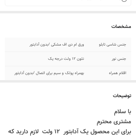
مشخصات
جنس شاسی تابلو
ورق ام دی اف مشکی /بدون آدابتور
جنس نور
نئون ۱۲ ولت درجه یک
اقلام همراه
بهمراه پولک و سیم برای اتصال /بدون آدابتور
روش نصب کردن
با پولک و سیم و چسب ۱۲۳تابلو رو نصب کنید
توضیحات
پرداخت اقساطی
۴ قسط ترب پی و اسنپ پی
با سلام
مناسب
کافه کافی شاپ رستوران سوپر مارکت قهوه
مشتری محترم
فروشی کافه قهوه
برای این محصول یک آدابتور 12 ولت لازم دارید که