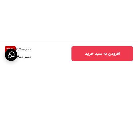
هزینه اضافی خریدتون ارسال میشه.
6,700,000
35
%
افزودن به سبد خرید
4,300,000
برگشت به بالا