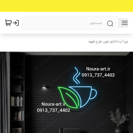
نورا آرت
/
تابلو نئون طرح قهوه