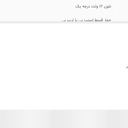
نئون ۱۲ ولت درجه یک
چهار قسط اسنپ پی یا ترب پی
بدون آدابتور
با سیم و پولک و چسب۱۲۳ روی شیشه متصل کنید
بهمراه پولک و سیم/بدون آدابتور
.
روی شیشه داخل کافه رستوران قهوه فروشی کافی شاپ