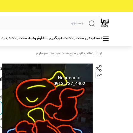
دسته‌بندی محصولات
خانه
پیگیری سفارش
همه محصولات
درباره 
نورا آرت
/
تابلو نئون طرح فست فود پیتزا سوخاری
ت
ا
بر
از
دس
جن