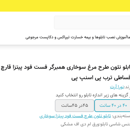
ما
آموزش نصب تابلوها و بیمه خسارت تیپاکس و دکاپست مرجوعی
ابلو نئون طرح مرغ سوخاری همبرگر فست فود پیتزا قارچ
قساطی ترب پی اسنپ پی
ند:
نورا آرت
 گزینه های زیر اندازه تابلو رو انتخاب کنید
۴۰ در ۴۰ سانت
۴۵در ۴۵سانت
ته‌بندی
:
تابلو نئون طرح فست فود پیتزا سوخاری
س شاسی تابلو
:
ورق ام دی اف مشکی