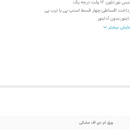
نس نور
:
نئون ۱۲ ولت درجه یک
رداخت اقساطی
:
چهار قسط اسنپ پی یا ترب پی
ابتور
:
بدون آدابتور
وش نصب کردن
:
با سیم و پولک و چسب۱۲۳ روی شیشه متصل کنید
ایش بیشتر
سایل نصب
:
بهمراه پولک و سیم/بدون آدابتور
ابلیت نصب
:
روی شیشه داخل کافه رستوران قهوه فروشی کافی شاپ
ورق ام دی اف مشکی