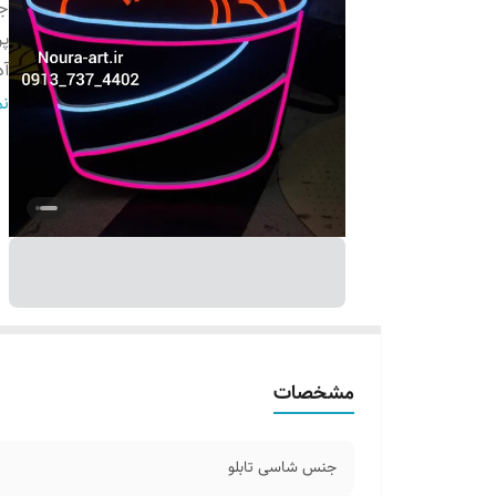
ج
پ
آد
ر
نم
و
ق
مشخصات
جنس شاسی تابلو