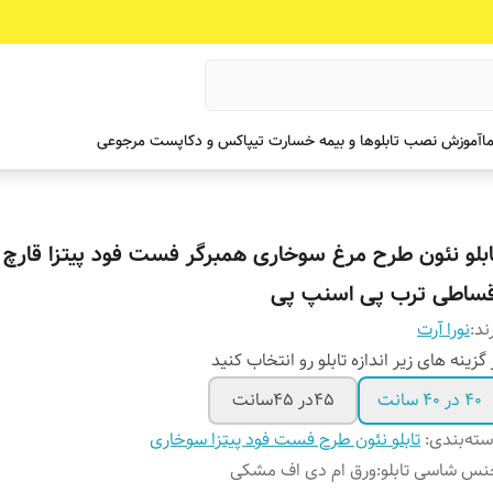
ما
آموزش نصب تابلوها و بیمه خسارت تیپاکس و دکاپست مرجوعی
ابلو نئون طرح مرغ سوخاری همبرگر فست فود پیتزا قارچ
قساطی ترب پی اسنپ پی
ند:
نورا آرت
 گزینه های زیر اندازه تابلو رو انتخاب کنید
۴۰ در ۴۰ سانت
۴۵در ۴۵سانت
ته‌بندی
:
تابلو نئون طرح فست فود پیتزا سوخاری
س شاسی تابلو
:
ورق ام دی اف مشکی