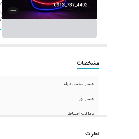
ج
پ
آد
ر
نم
و
ق
مشخصات
جنس شاسی تابلو
جنس نور
پرداخت اقساطی
آدابتور
نظرات