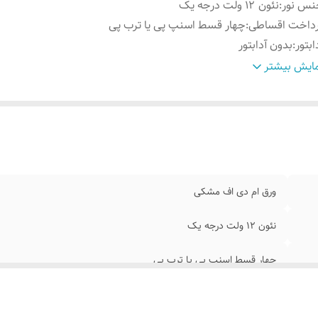
نس نور
:
نئون ۱۲ ولت درجه یک
رداخت اقساطی
:
چهار قسط اسنپ پی یا ترب پی
ابتور
:
بدون آدابتور
وش نصب کردن
:
با سیم و پولک و چسب۱۲۳ روی شیشه متصل کنید
ایش بیشتر
سایل نصب
:
بهمراه پولک و سیم/بدون آدابتور
ابلیت نصب
:
روی شیشه داخل کافه رستوران قهوه فروشی کافی شاپ
ورق ام دی اف مشکی
نئون ۱۲ ولت درجه یک
چهار قسط اسنپ پی یا ترب پی
بدون آدابتور