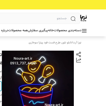
دسته‌بندی محصولات
خانه
پیگیری سفارش
همه محصولات
درباره 
نورا آرت
/
تابلو نئون طرح فست فود پیتزا سوخاری
ت
ا
بر
از
دس
جن